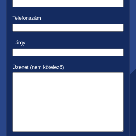
Telefonszám
Tárgy
KÜLTÉRI ELEKTROMOS HOMLOKVILLÁS
TARGONCA
Üzenet (nem kötelező)
DÍZEL/GÁZÜZEMŰ HOMLOKVILLÁS
TARGONCA