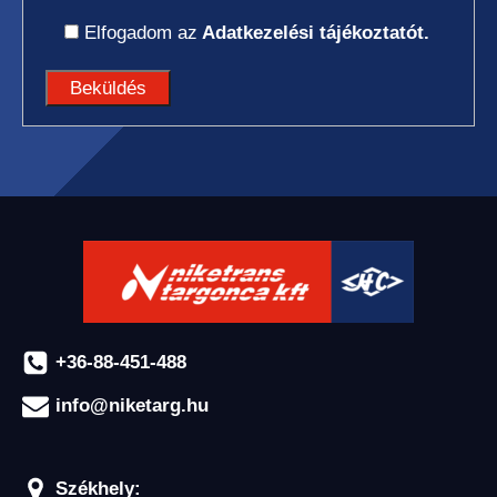
Elfogadom az
Adatkezelési tájékoztatót.
TEREPES HOMLOKVILLÁS
TARGONCA
VONTATÓ
+36-88-451-488
TARGONCA
info@niketarg.hu
Székhely: