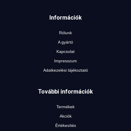
BÉRELHETŐ TARGONCÁK
Információk
Rólunk
A gyártó
HASZNÁLT TARGONCÁK
Kapcsolat
Impresszum
Adatkezelési tájékoztató
További információk
AKCIÓS
Termékek
TARGONCÁK
Akciók
Értékesítés