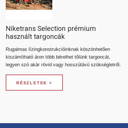
ELEKTROMOS RAKLAPEMELŐ
Niketrans Selection prémium
TARGONCA
használt targoncák
Rugalmas lízingkonstrukcióinknak köszönhetően
kiszámítható áron több bérelhet tőlünk targoncát,
legyen szó akár rövid vagy hosszútávú szükségletről.
ELEKTROMOS KOMISSIÓZÓ
RÉSZLETEK >
TARGONCA