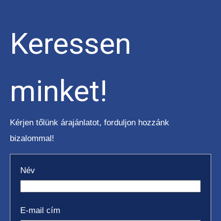
ELEKTROMOS TOLÓOSZLOPOS
TARGONCA
Keressen
minket!
KESKENY-FOLYOSÓS
Kérjen tőlünk árajánlatot, forduljon hozzánk
TARGONCA
bizalommal!
Név
BELTÉRI ELEKTROMOS HOMLOKVILLÁS
E-mail cím
TARGONCA