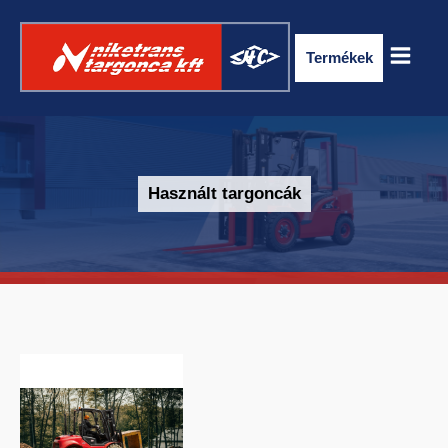
Termékek
Használt targoncák
ELEKTROMOS RAKLAPSZÁLLÍTÓ
TARGONCA