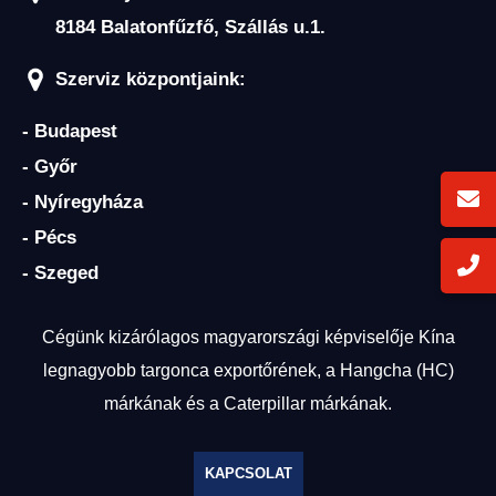
8184 Balatonfűzfő, Szállás u.1.
HC ÖNJÁRÓ OLLÓS
Szerviz központjaink:
SZEMÉLYEMELŐ
- Budapest
- Győr
- Nyíregyháza
- Pécs
- Szeged
HC ÖNJÁRÓ KAROS/OSZLOPOS
SZEMÉLYEMELŐK
Cégünk kizárólagos magyarországi képviselője Kína
legnagyobb targonca exportőrének, a Hangcha (HC)
márkának és a Caterpillar márkának.
KAPCSOLAT