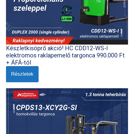
Készletkisöprő akció! HC CDD12-WS-I
elektromos raklapemelő targonca 990.000 Ft
+ ÁFÁ-tól
Részletek