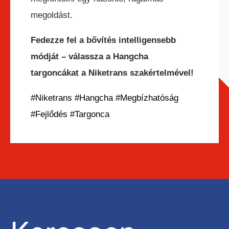
megoldást.
BÉRELHETŐ TARGONCÁK
Fedezze fel a bővítés intelligensebb
módját – válassza a Hangcha
targoncákat a Niketrans szakértelmével!
HASZNÁLT TARGONCÁK
#Niketrans
#Hangcha
#Megbízhatóság
#Fejlődés
#Targonca
AKCIÓS
TARGONCÁK