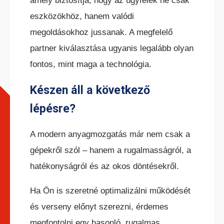
amely biztosítja, hogy az ügyfelek ne csak
eszközökhöz, hanem valódi
megoldásokhoz jussanak. A megfelelő
HC ÖNJÁRÓ OLLÓS
SZEMÉLYEMELŐ
partner kiválasztása ugyanis legalább olyan
fontos, mint maga a technológia.
Készen áll a következő
lépésre?
HC ÖNJÁRÓ KAROS/OSZLOPOS
A modern anyagmozgatás már nem csak a
SZEMÉLYEMELŐK
gépekről szól – hanem a rugalmasságról, a
hatékonyságról és az okos döntésekről.
Ha Ön is szeretné optimalizálni működését
és verseny előnyt szerezni, érdemes
megfontolni egy hasonló, rugalmas