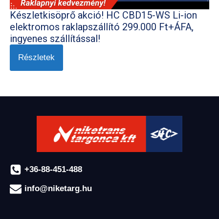
Készletkisöprő akció! HC CBD15-WS Li-ion
elektromos raklapszállító 299.000 Ft+ÁFA,
ingyenes szállítással!
Részletek
+36-88-451-488
info@niketarg.hu