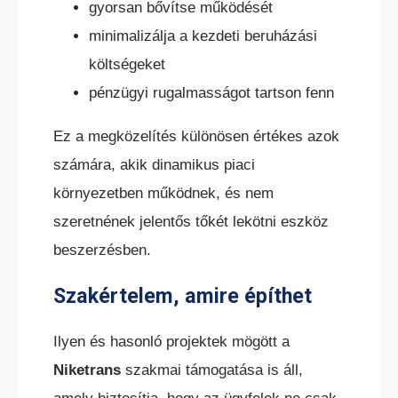
gyorsan bővítse működését
minimalizálja a kezdeti beruházási
költségeket
pénzügyi rugalmasságot tartson fenn
TEREPES HOMLOKVILLÁS
TARGONCA
Ez a megközelítés különösen értékes azok
számára, akik dinamikus piaci
környezetben működnek, és nem
szeretnének jelentős tőkét lekötni eszköz
beszerzésben.
VONTATÓ
Szakértelem, amire építhet
TARGONCA
Ilyen és hasonló projektek mögött a
Niketrans
szakmai támogatása is áll,