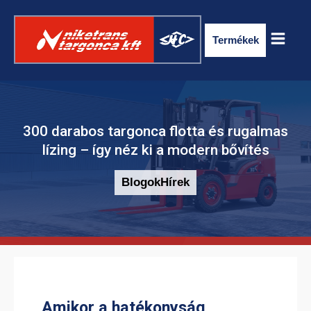
Termékek
300 darabos targonca flotta és rugalmas
lízing – így néz ki a modern bővítés
Blogok
Hírek
ELEKTROMOS RAKLAPSZÁLLÍTÓ
TARGONCA
Amikor a hatékonyság