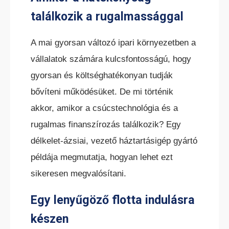
találkozik a rugalmassággal
A mai gyorsan változó ipari környezetben a
ELEKTROMOS RAKLAPEMELŐ
TARGONCA
vállalatok számára kulcsfontosságú, hogy
gyorsan és költséghatékonyan tudják
bővíteni működésüket. De mi történik
akkor, amikor a csúcstechnológia és a
rugalmas finanszírozás találkozik? Egy
délkelet-ázsiai, vezető háztartásigép gyártó
ELEKTROMOS KOMISSIÓZÓ
TARGONCA
példája megmutatja, hogyan lehet ezt
sikeresen megvalósítani.
Egy lenyűgöző flotta indulásra
készen