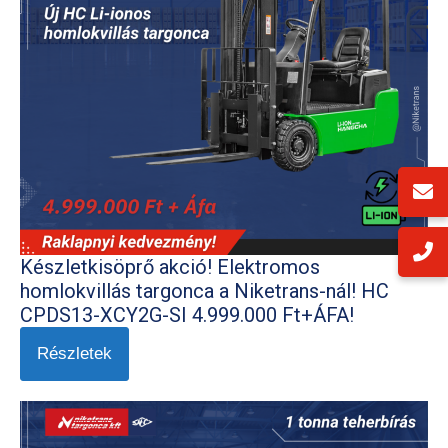
Készletkisöprő akció! Elektromos
homlokvillás targonca a Niketrans-nál! HC
CPDS13-XCY2G-SI 4.999.000 Ft+ÁFA!
Részletek