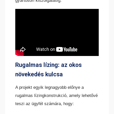
gyártósori kiszolgálásig.
KÜLTÉRI ELEKTROMOS HOMLOKVILLÁS
TARGONCA
Rugalmas lízing: az okos
növekedés kulcsa
A projekt egyik legnagyobb előnye a
rugalmas lízingkonstrukció, amely lehetővé
DÍZEL/GÁZÜZEMŰ HOMLOKVILLÁS
TARGONCA
teszi az ügyfél számára, hogy: