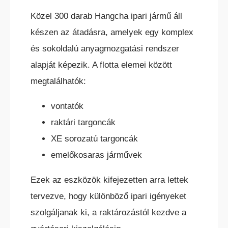
Közel 300 darab Hangcha ipari jármű áll
ELEKTROMOS TOLÓOSZLOPOS
TARGONCA
készen az átadásra, amelyek egy komplex
és sokoldalú anyagmozgatási rendszer
alapját képezik. A flotta elemei között
megtalálhatók:
vontatók
KESKENY-FOLYOSÓS
raktári targoncák
TARGONCA
XE sorozatú targoncák
emelőkosaras járművek
Ezek az eszközök kifejezetten arra lettek
tervezve, hogy különböző ipari igényeket
szolgáljanak ki, a raktározástól kezdve a
BELTÉRI ELEKTROMOS HOMLOKVILLÁS
TARGONCA