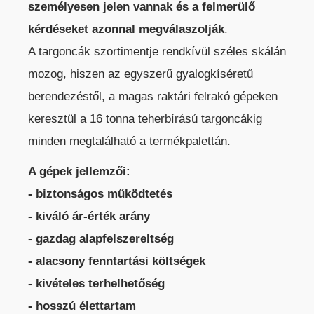
személyesen jelen vannak és a felmerülő
kérdéseket azonnal megválaszolják
.
A targoncák szortimentje rendkívül széles skálán
mozog, hiszen az egyszerű gyalogkíséretű
TEREPES HOMLOKVILLÁS
berendezéstől, a magas raktári felrakó gépeken
TARGONCA
keresztül a 16 tonna teherbírású targoncákig
minden megtalálható a termékpalettán.
A gépek jellemzői:
- biztonságos működtetés
- kiváló ár-érték arány
VONTATÓ
- gazdag alapfelszereltség
TARGONCA
- alacsony fenntartási költségek
- kivételes terhelhetőség
- hosszú élettartam