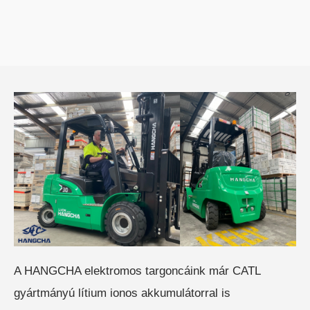
HC ÖNJÁRÓ OLLÓS
SZEMÉLYEMELŐ
HC ÖNJÁRÓ KAROS/OSZLOPOS
SZEMÉLYEMELŐK
A HANGCHA elektromos targoncáink már CATL
gyártmányú lítium ionos akkumulátorral is