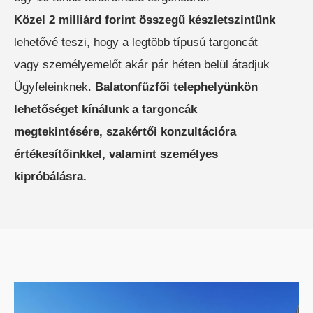
Közel 2 milliárd forint összegű készletszintünk
ELEKTROMOS TOLÓOSZLOPOS
TARGONCA
lehetővé teszi, hogy a legtöbb típusú targoncát
vagy személyemelőt akár pár héten belül átadjuk
Ügyfeleinknek.
Balatonfűzfői telephelyünkön
lehetőséget kínálunk a targoncák
megtekintésére, szakértői konzultációra
értékesítőinkkel, valamint személyes
KESKENY-FOLYOSÓS
kipróbálásra.
TARGONCA
BELTÉRI ELEKTROMOS HOMLOKVILLÁS
TARGONCA