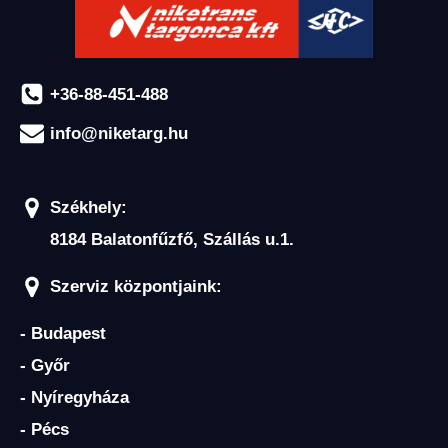
+36-88-451-488
info@niketarg.hu
Székhely:
8184 Balatonfűzfő, Szállás u.1.
Szerviz központjaink:
- Budapest
- Győr
- Nyíregyháza
- Pécs