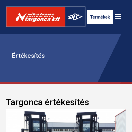
Termékek
Értékesítés
ELEKTROMOS RAKLAPSZÁLLÍTÓ
Targonca értékesítés
TARGONCA