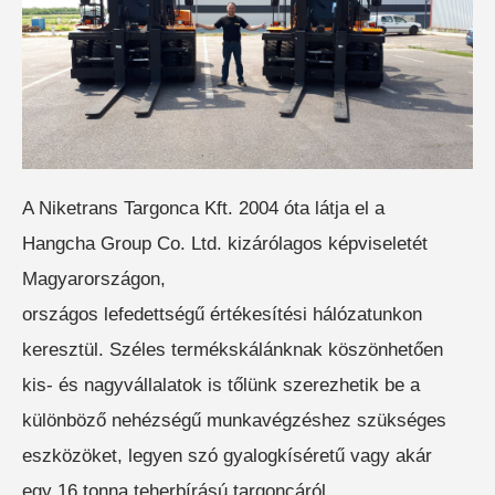
ELEKTROMOS RAKLAPEMELŐ
TARGONCA
A Niketrans Targonca Kft. 2004 óta látja el a
Hangcha Group Co. Ltd. kizárólagos képviseletét
Magyarországon,
országos lefedettségű értékesítési hálózatunkon
ELEKTROMOS KOMISSIÓZÓ
TARGONCA
keresztül. Széles termékskálánknak köszönhetően
kis- és nagyvállalatok is tőlünk szerezhetik be a
különböző nehézségű munkavégzéshez szükséges
eszközöket, legyen szó gyalogkíséretű vagy akár
egy 16 tonna teherbírású targoncáról.