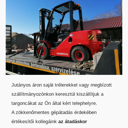
KÜLTÉRI ELEKTROMOS HOMLOKVILLÁS
TARGONCA
Jutányos áron saját trélerekkel vagy megbízott
szállítmányozónkon keresztül kiszállítjuk a
targoncákat az Ön által kért telephelyre.
DÍZEL/GÁZÜZEMŰ HOMLOKVILLÁS
A zökkenőmentes gépátadás érdekében
TARGONCA
értékesítői kollegáink
az átadáskor