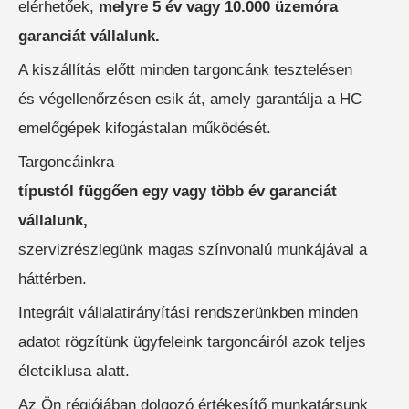
elérhetőek,
melyre 5 év vagy 10.000 üzemóra
BÉRELHETŐ TARGONCÁK
garanciát vállalunk.
A kiszállítás előtt minden targoncánk tesztelésen
és végellenőrzésen esik át, amely garantálja a HC
emelőgépek kifogástalan működését.
HASZNÁLT TARGONCÁK
Targoncáinkra
típustól függően egy vagy több év garanciát
vállalunk,
szervizrészlegünk magas színvonalú munkájával a
háttérben.
Integrált vállalatirányítási rendszerünkben minden
AKCIÓS
TARGONCÁK
adatot rögzítünk ügyfeleink targoncáiról azok teljes
életciklusa alatt.
Az Ön régiójában dolgozó értékesítő munkatársunk