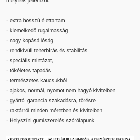
melynek jellemzői.
- extra hosszú élettartam
- kiemelkedő rugalmasság
TEREPES HOMLOKVILLÁS
- nagy kopásállóság
TARGONCA
- rendkívüli teherbírás és stabilitás
- speciális mintázat,
- tökéletes tapadás
- természetes kaucsukból
- ajakos, normál, nyomot nem hagyó kivitelben
- gyártói garancia szakadásra, törésre
VONTATÓ
TARGONCA
- raktárról minden méretben és kivitelben
- Helyszíni gumiszerelés szórólapunk