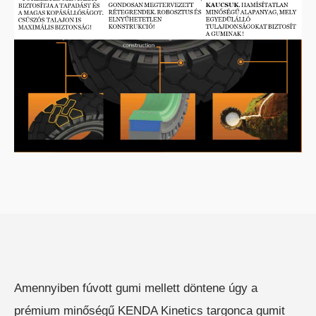
HC ÖNJÁRÓ OLLÓS
SZEMÉLYEMELŐ
HC ÖNJÁRÓ KAROS/OSZLOPOS
SZEMÉLYEMELŐK
Amennyiben fúvott gumi mellett döntene úgy a
prémium minőségű KENDA Kinetics targonca gumit