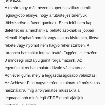
jellemzői:
A tömör vagy más néven szuperelasztikus gumik
legnagyobb előnye, hogy a futásteljesítményük
többszöröse a fúvott guminak. Ezen felül nem kap
defektet és a mechanikai behatolásoknak is jobban
ellenáll. Kapható normál vagy ajakos kivitelben, illetve
KÜLTÉRI ELEKTROMOS HOMLOKVILLÁS
fekete vagy nyomot nem hagyó fehér színben. A
TARGONCA
targonca használat intenzitásától függően jellemzően
3 minőségi osztályú gumit forgalmazunk. Az
egyműszakos használatra kiváló választás az
Achiever gumi, mely a leggazdaságosabb választás.
Az Achiever Plus nagyszerűen alkalmas kétműszakos
DÍZEL/GÁZÜZEMŰ HOMLOKVILLÁS
használatra, míg a folyamatos műszakra a
TARGONCA
legmagasabb minőségű ATIRE gumit ajánljuk,