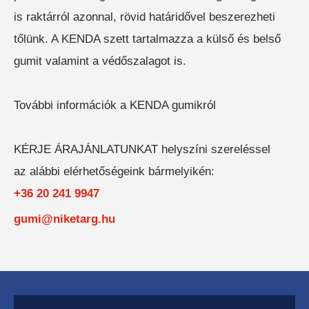
is raktárról azonnal, rövid határidővel beszerezheti
BÉRELHETŐ TARGONCÁK
tőlünk. A KENDA szett tartalmazza a külső és belső
gumit valamint a védőszalagot is.
További információk a KENDA gumikról
HASZNÁLT TARGONCÁK
KÉRJE ÁRAJÁNLATUNKAT helyszíni szereléssel
az alábbi elérhetőségeink bármelyikén:
+36 20 241 9947
gumi@niketarg.hu
AKCIÓS
TARGONCÁK