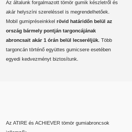
Az általunk forgalmazott tömör gumik készletről és
ELEKTROMOS TOLÓOSZLOPOS
akár helyszíni szereléssel is megrendelhetőek.
TARGONCA
Mobil gumipréseinkkel
rövid határidőn belül az
ország bármely pontján targoncájának
abroncsait akár 1 órán belül lecseréljük.
Több
targoncán történő együttes gumicsere esetében
egyedi kedvezményt biztosítunk.
KESKENY-FOLYOSÓS
TARGONCA
Az ATIRE és ACHIEVER tömör gumiabroncsok
BELTÉRI ELEKTROMOS HOMLOKVILLÁS
TARGONCA