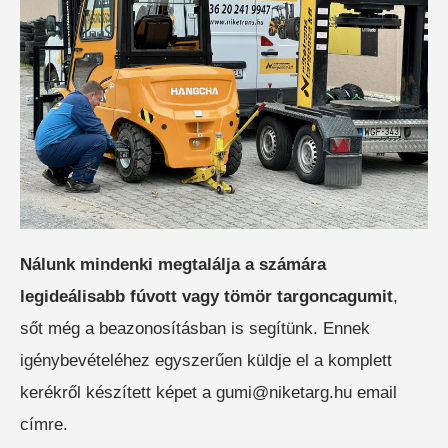
ELEKTROMOS RAKLAPEMELŐ
TARGONCA
Nálunk mindenki megtalálja a számára
ELEKTROMOS KOMISSIÓZÓ
legideálisabb fúvott vagy tömör targoncagumit
,
TARGONCA
sőt még a beazonosításban is segítünk. Ennek
igénybevételéhez egyszerűen küldje el a komplett
kerékről készített képet a gumi@niketarg.hu email
címre.