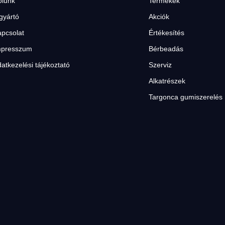
ólunk
Termékek
gyártó
Akciók
pcsolat
Értékesítés
mpresszum
Bérbeadás
atkezelési tájékoztató
Szerviz
Alkatrészek
Targonca gumiszerelés