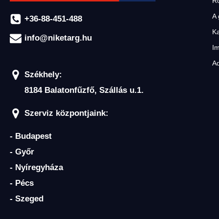
R
A 
+36-88-451-488
Ka
info@niketarg.hu
I
Ad
Székhely:
8184 Balatonfűzfő, Szállás u.1.
Szerviz központjaink:
- Budapest
- Győr
- Nyíregyháza
- Pécs
- Szeged