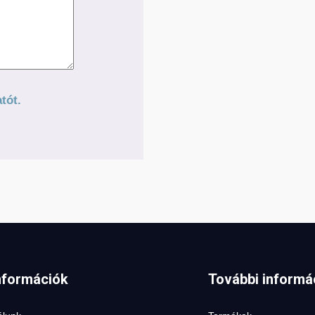
TARGONCÁK
tót.
nformációk
További informá