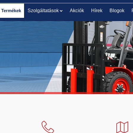
Termékek
Szolgáltatások
Akciók
Hírek
Blogok
ELEKTROMOS
ELEKTROMOS KOMISSIÓZÓ
RAKLAPEMELŐ
TARGONCA
TARGONCA