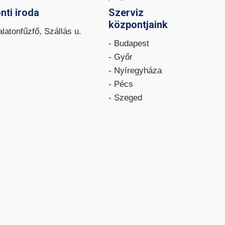
nti iroda
Szerviz
központjaink
latonfűzfő, Szállás u.
- Budapest
- Győr
- Nyíregyháza
- Pécs
- Szeged
S
TEREPES HOMLOKVILLÁS
TARGONCA