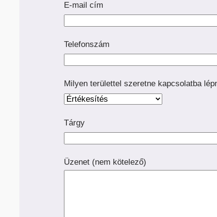
E-mail cím
Telefonszám
Milyen területtel szeretne kapcsolatba lép
KA
HC ÖNJÁRÓ OLLÓS
S
SZEMÉLYEMELŐ
Tárgy
Üzenet (nem kötelező)