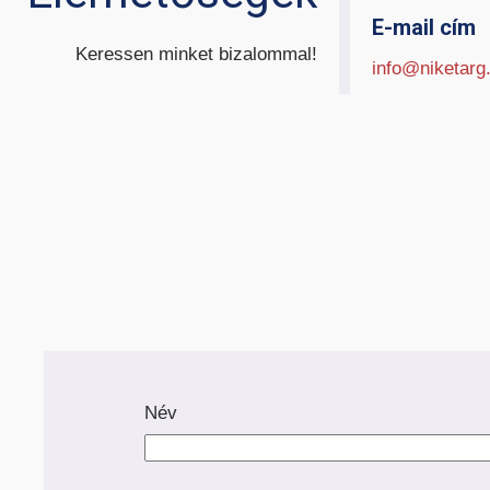
E-mail cím
Keressen minket bizalommal!
info@niketarg
BELTÉRI ELEKTROMOS
KÜLT
HOMLOKVILLÁS
H
TARGONCA
Név