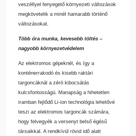
veszéllyel fenyegető környezeti változások
megkövetelik a minél hamarabb történő
változásokat.
TEREPES HOMLOKVILLÁS
Több óra munka, kevesebb töltés –
TARGONCA
nagyobb környezetvédelem
Az elektromos gépeknél, és így a
konténerrakodó és kisebb raktári
targoncáknál a zéró kibocsátás
kulcsfontosságú. Manapság a hihetetlen
VONTATÓ
iramban fejlődő Li-ion technológia lehetővé
TARGONCA
teszi az elektromos targoncák számára,
hogy felvegyék a versenyt belső égésű
társaikkal. A rendkívül rövid idő alatt