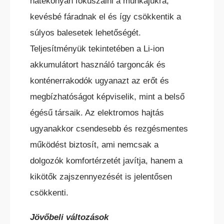
hatékonyan fókuszálni a munkájukra,
BÉRELHETŐ TARGONCÁK
kevésbé fáradnak el és így csökkentik a
súlyos balesetek lehetőségét.
Teljesítményük tekintetében a Li-ion
akkumulátort használó targoncák és
konténerrakodók ugyanazt az erőt és
HASZNÁLT TARGONCÁK
megbízhatóságot képviselik, mint a belső
égésű társaik. Az elektromos hajtás
ugyanakkor csendesebb és rezgésmentes
működést biztosít, ami nemcsak a
dolgozók komfortérzetét javítja, hanem a
AKCIÓS
kikötők zajszennyezését is jelentősen
TARGONCÁK
csökkenti.
Jövőbeli változások