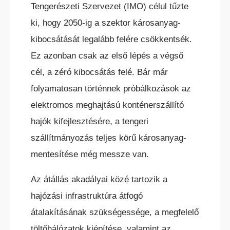
Tengerészeti Szervezet (IMO) célul tűzte
ki, hogy 2050-ig a szektor károsanyag-
kibocsátását legalább felére csökkentsék.
ELEKTROMOS RAKLAPEMELŐ
TARGONCA
Ez azonban csak az első lépés a végső
cél, a zéró kibocsátás felé. Bár már
folyamatosan történnek próbálkozások az
elektromos meghajtású konténerszállító
hajók kifejlesztésére, a tengeri
szállítmányozás teljes körű károsanyag-
ELEKTROMOS KOMISSIÓZÓ
mentesítése még messze van.
TARGONCA
Az átállás akadályai közé tartozik a
hajózási infrastruktúra átfogó
átalakításának szükségessége, a megfelelő
töltőhálózatok kiépítése, valamint az