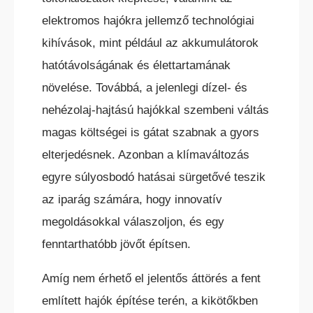
elektromos hajókra jellemző technológiai
ELEKTROMOS TOLÓOSZLOPOS
TARGONCA
kihívások, mint például az akkumulátorok
hatótávolságának és élettartamának
növelése. Továbbá, a jelenlegi dízel- és
nehézolaj-hajtású hajókkal szembeni váltás
magas költségei is gátat szabnak a gyors
elterjedésnek. Azonban a klímaváltozás
KESKENY-FOLYOSÓS
TARGONCA
egyre súlyosbodó hatásai sürgetővé teszik
az iparág számára, hogy innovatív
megoldásokkal válaszoljon, és egy
fenntarthatóbb jövőt építsen.
Amíg nem érhető el jelentős áttörés a fent
BELTÉRI ELEKTROMOS HOMLOKVILLÁS
említett hajók építése terén, a kikötőkben
TARGONCA