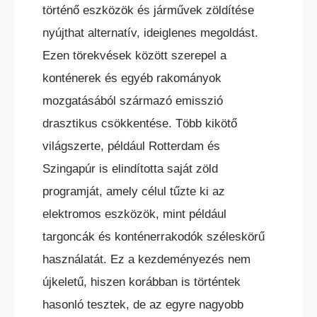
történő eszközök és járművek zöldítése
nyújthat alternatív, ideiglenes megoldást.
Ezen törekvések között szerepel a
konténerek és egyéb rakományok
mozgatásából származó emisszió
drasztikus csökkentése. Több kikötő
KÜLTÉRI ELEKTROMOS HOMLOKVILLÁS
TARGONCA
világszerte, például Rotterdam és
Szingapúr is elindította saját zöld
programját, amely célul tűzte ki az
elektromos eszközök, mint például
targoncák és konténerrakodók széleskörű
használatát. Ez a kezdeményezés nem
DÍZEL/GÁZÜZEMŰ HOMLOKVILLÁS
TARGONCA
újkeletű, hiszen korábban is történtek
hasonló tesztek, de az egyre nagyobb