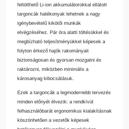
feltölthető Li-ion akkumulátorokkal ellátott
targoncák hatékonyak lehetnek a nagy
HC ÖNJÁRÓ OLLÓS
igénybevételű kikötői munkák
SZEMÉLYEMELŐ
elvégzéséhez. Pár óra alatti töltésükkel és
megbízható teljesítményükkel képesek a
folyton érkező hajók rakományait
biztonságosan és gyorsan mozgatni és
raktározni, miközben minimális a
HC ÖNJÁRÓ KAROS/OSZLOPOS
károsanyag kibocsátásuk.
SZEMÉLYEMELŐK
Ezek a targoncák a legmodernebb tervezés
minden előnyét élvezik: a rendkívül
felhasználóbarát ergonomikus kialakításnak
köszönhetően a vezetők képesek