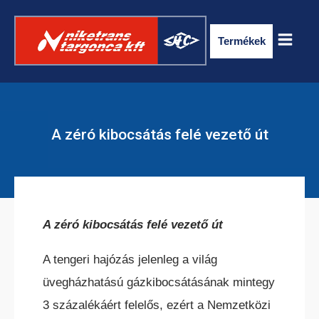
Termékek
A zéró kibocsátás felé vezető út
A zéró kibocsátás felé vezető út
ELEKTROMOS RAKLAPSZÁLLÍTÓ
TARGONCA
A tengeri hajózás jelenleg a világ
üvegházhatású gázkibocsátásának mintegy
3 százalékáért felelős, ezért a Nemzetközi