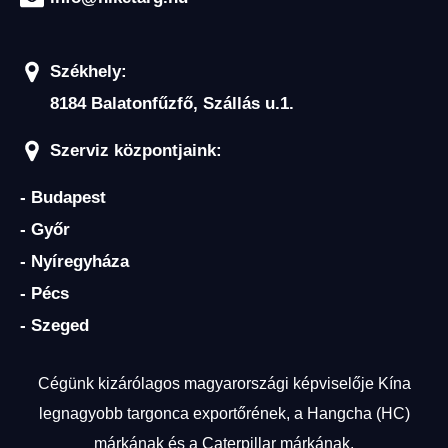
Székhely:
ELEKTROMOS RAKLAPEMELŐ
8184 Balatonfűzfő, Szállás u.1.
TARGONCA
Szerviz központjaink:
- Budapest
- Győr
- Nyíregyháza
ELEKTROMOS KOMISSIÓZÓ
- Pécs
TARGONCA
- Szeged
Cégünk kizárólagos magyarországi képviselője Kína
legnagyobb targonca exportőrének, a Hangcha (HC)
márkának és a Caterpillar márkának.