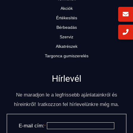
Akciók
Értékesítés
Bérbeadás
Szerviz
Alkatrészek
KÜLTÉRI ELEKTROMOS HOMLOKVILLÁS
Targonca gumiszerelés
TARGONCA
Hírlevél
Ne maradjon le a legfrissebb ajánlatainkról és
híreinkről! Iratkozzon fel hírlevelünkre még ma.
DÍZEL/GÁZÜZEMŰ HOMLOKVILLÁS
TARGONCA
E-mail cím:
*