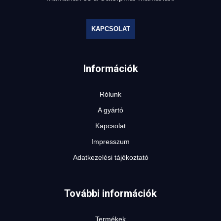
ELEKTROMOS TOLÓOSZLOPOS
TARGONCA
KAPCSOLAT
Információk
Rólunk
A gyártó
KESKENY-FOLYOSÓS
TARGONCA
Kapcsolat
Impresszum
Adatkezelési tájékoztató
További információk
BELTÉRI ELEKTROMOS HOMLOKVILLÁS
TARGONCA
Termékek