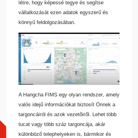
létre, hogy képessé tegye és segítse
ELEKTROMOS TOLÓOSZLOPOS
vállalkozását ezen adatok egyszerű és
TARGONCA
könnyű feldolgozásában.
KESKENY-FOLYOSÓS
TARGONCA
A Hangcha FIMS egy olyan rendszer, amely
valós idejű információkat biztosít Önnek a
targoncáiról és azok vezetőiről. Lehet több
tucat vagy több száz targoncája, akár
BELTÉRI ELEKTROMOS HOMLOKVILLÁS
különböző telephelyeken is, bármikor és
TARGONCA