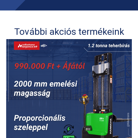
BÉRELHETŐ TARGONCÁK
További akciós termékeink
HASZNÁLT TARGONCÁK
AKCIÓS
TARGONCÁK