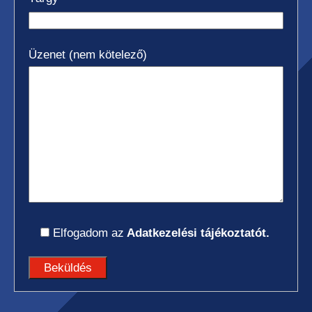
HC ÖNJÁRÓ OLLÓS
Üzenet (nem kötelező)
SZEMÉLYEMELŐ
HC ÖNJÁRÓ KAROS/OSZLOPOS
SZEMÉLYEMELŐK
Elfogadom az
Adatkezelési tájékoztatót.