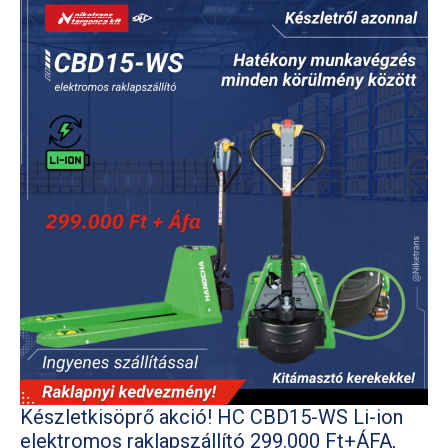
Készletkisöprő akció! HC CBD15-WS Li-ion
elektromos raklapszállító 299.000 Ft+ÁFA,