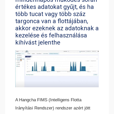
értékes adatokat gyűjt, és ha
több tucat vagy több száz
targonca van a flottájában,
ELEKTROMOS RAKLAPEMELŐ
TARGONCA
akkor ezeknek az adatoknak a
kezelése és felhasználása
kihívást jelenthe
ELEKTROMOS KOMISSIÓZÓ
TARGONCA
A Hangcha FIMS (Intelligens Flotta
Irányítási Rendszer) rendszer azért jött