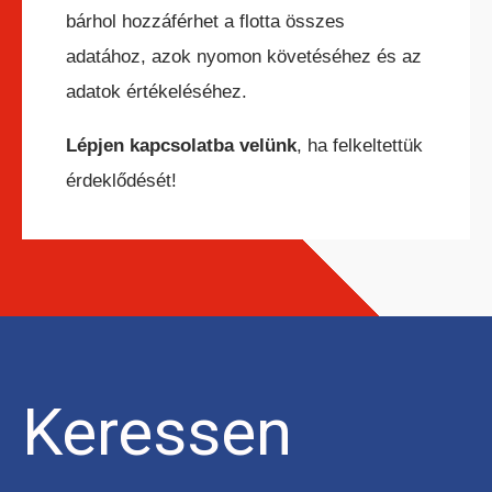
bárhol hozzáférhet a flotta összes
adatához, azok nyomon követéséhez és az
adatok értékeléséhez.
Lépjen kapcsolatba velünk
, ha felkeltettük
érdeklődését!
KÜLTÉRI ELEKTROMOS HOMLOKVILLÁS
TARGONCA
Keressen
DÍZEL/GÁZÜZEMŰ HOMLOKVILLÁS
TARGONCA