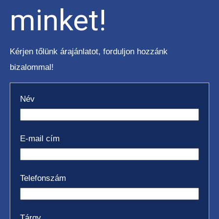
minket!
Kérjen tőlünk árajánlatot, forduljon hozzánk
TEREPES HOMLOKVILLÁS
bizalommal!
TARGONCA
Név
E-mail cím
VONTATÓ
TARGONCA
Telefonszám
Tárgy