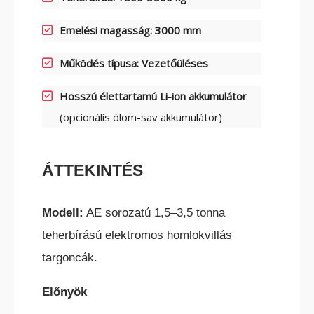
ELEKTROMOS TOLÓOSZLOPOS
Emelési magasság: 3000 mm
TARGONCA
Működés típusa: Vezetőüléses
Hosszú élettartamú Li-ion akkumulátor
(opcionális ólom-sav akkumulátor)
KESKENY-FOLYOSÓS
ÁTTEKINTÉS
TARGONCA
Modell:
AE sorozatú 1,5–3,5 tonna
teherbírású elektromos homlokvillás
targoncák.
Előnyök
BELTÉRI ELEKTROMOS HOMLOKVILLÁS
TARGONCA