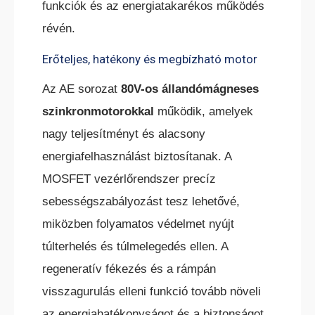
funkciók és az energiatakarékos működés
BÉRELHETŐ TARGONCÁK
révén.
Erőteljes, hatékony és megbízható motor
Az AE sorozat
80V-os állandómágneses
szinkronmotorokkal
működik, amelyek
HASZNÁLT TARGONCÁK
nagy teljesítményt és alacsony
energiafelhasználást biztosítanak. A
MOSFET vezérlőrendszer precíz
sebességszabályozást tesz lehetővé,
miközben folyamatos védelmet nyújt
túlterhelés és túlmelegedés ellen. A
AKCIÓS
TARGONCÁK
regeneratív fékezés és a rámpán
visszagurulás elleni funkció tovább növeli
az energiahatékonyságot és a biztonságot.