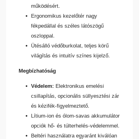
működésért.
Ergonomikus kezelőtér nagy
fékpedállal és széles látószögű
oszloppal.
TEREPES HOMLOKVILLÁS
TARGONCA
Ütésálló védőburkolat, teljes körű
világítás és intuitív színes kijelző.
Megbízhatóság
Védelem:
Elektronikus emelési
csillapítás, opcionális süllyesztési zár
VONTATÓ
és kézifék-figyelmeztető.
TARGONCA
Lítium-ion és ólom-savas akkumulátor
opciók hő- és túlterhelés-védelemmel.
Beltéri használatra egyaránt kiválóan