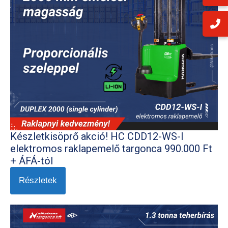
Készletkisöprő akció! HC CDD12-WS-I
elektromos raklapemelő targonca 990.000 Ft
+ ÁFÁ-tól
Részletek