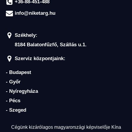
+36-88-451-488
info@niketarg.hu
Székhely:
8184 Balatonfűzfő, Szállás u.1.
Szerviz központjaink:
- Budapest
- Győr
- Nyíregyháza
- Pécs
- Szeged
Cégünk kizárólagos magyarországi képviselője Kína