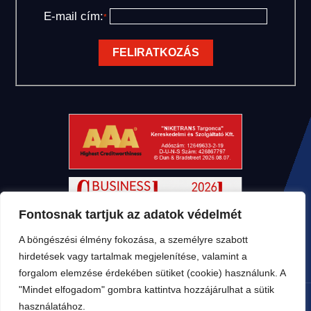
E-mail cím:
*
Fontosnak tartjuk az adatok védelmét
A böngészési élmény fokozása, a személyre szabott
hirdetések vagy tartalmak megjelenítése, valamint a
forgalom elemzése érdekében sütiket (cookie) használunk. A
"Mindet elfogadom" gombra kattintva hozzájárulhat a sütik
használatához.