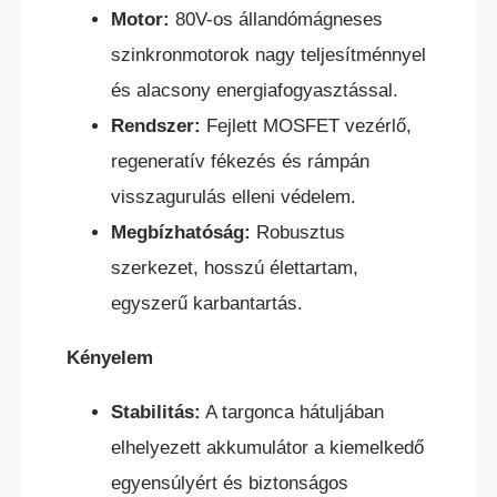
Motor:
80V-os állandómágneses
szinkronmotorok nagy teljesítménnyel
és alacsony energiafogyasztással.
Rendszer:
Fejlett MOSFET vezérlő,
regeneratív fékezés és rámpán
KÜLTÉRI ELEKTROMOS HOMLOKVILLÁS
visszagurulás elleni védelem.
TARGONCA
Megbízhatóság:
Robusztus
szerkezet, hosszú élettartam,
egyszerű karbantartás.
Kényelem
Stabilitás:
A targonca hátuljában
DÍZEL/GÁZÜZEMŰ HOMLOKVILLÁS
TARGONCA
elhelyezett akkumulátor a kiemelkedő
egyensúlyért és biztonságos