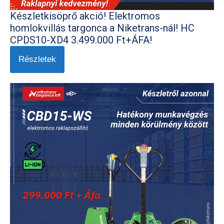
Készletkisöprő akció! Elektromos
homlokvillás targonca a Niketrans-nál! HC
CPDS10-XD4 3.499.000 Ft+ÁFA!
Részletek