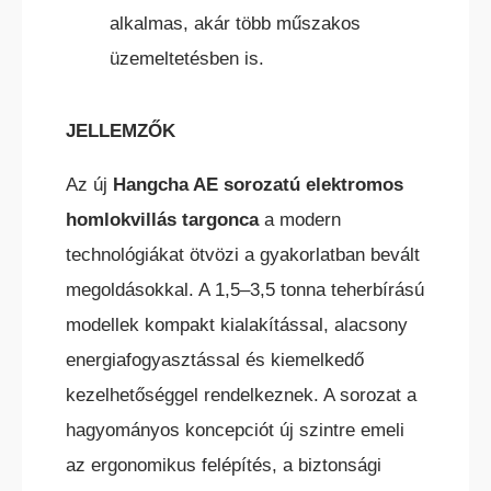
alkalmas, akár több műszakos
üzemeltetésben is.
HC ÖNJÁRÓ OLLÓS
SZEMÉLYEMELŐ
JELLEMZŐK
Az új
Hangcha AE sorozatú elektromos
homlokvillás targonca
a modern
technológiákat ötvözi a gyakorlatban bevált
megoldásokkal. A 1,5–3,5 tonna teherbírású
HC ÖNJÁRÓ KAROS/OSZLOPOS
SZEMÉLYEMELŐK
modellek kompakt kialakítással, alacsony
energiafogyasztással és kiemelkedő
kezelhetőséggel rendelkeznek. A sorozat a
hagyományos koncepciót új szintre emeli
az ergonomikus felépítés, a biztonsági