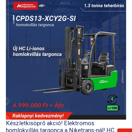
Készletkisöprő akció! Elektromos
homlokvillás targonca a Niketrans-nál! HC