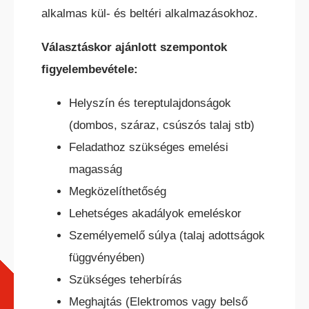
alkalmas kül- és beltéri alkalmazásokhoz.
Választáskor ajánlott szempontok
figyelembevétele:
TEREPES HOMLOKVILLÁS
TARGONCA
Helyszín és tereptulajdonságok
(dombos, száraz, csúszós talaj stb)
Feladathoz szükséges emelési
magasság
Megközelíthetőség
Lehetséges akadályok emeléskor
VONTATÓ
Személyemelő súlya (talaj adottságok
TARGONCA
függvényében)
Szükséges teherbírás
Meghajtás (Elektromos vagy belső