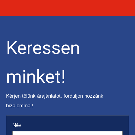
BÉRELHETŐ TARGONCÁK
Keressen
HASZNÁLT TARGONCÁK
minket!
Kérjen tőlünk árajánlatot, forduljon hozzánk
AKCIÓS
bizalommal!
TARGONCÁK
Név