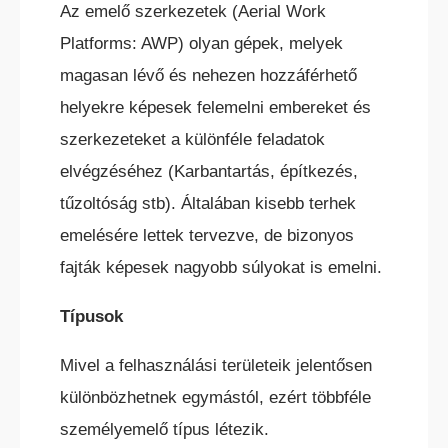
Az emelő szerkezetek (Aerial Work
Platforms: AWP) olyan gépek, melyek
magasan lévő és nehezen hozzáférhető
ELEKTROMOS RAKLAPEMELŐ
TARGONCA
helyekre képesek felemelni embereket és
szerkezeteket a különféle feladatok
elvégzéséhez (Karbantartás, építkezés,
tűzoltóság stb). Általában kisebb terhek
emelésére lettek tervezve, de bizonyos
fajták képesek nagyobb súlyokat is emelni.
ELEKTROMOS KOMISSIÓZÓ
TARGONCA
Típusok
Mivel a felhasználási területeik jelentősen
különbözhetnek egymástól, ezért többféle
személyemelő típus létezik.