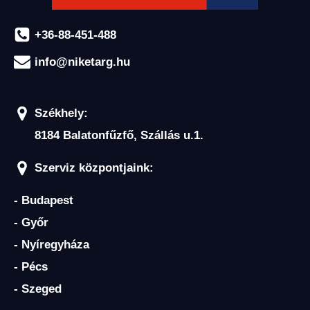
+36-88-451-488
info@niketarg.hu
Székhely:
8184 Balatonfűzfő, Szállás u.1.
Szerviz központjaink:
- Budapest
- Győr
- Nyíregyháza
- Pécs
- Szeged