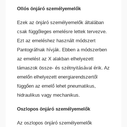
Ollós önjáró személyemelők
ELEKTROMOS TOLÓOSZLOPOS
TARGONCA
Ezek az önjáró személyemelők általában
csak függőleges emelésre lettek tervezve.
Ezt az emeléshez használt módszert
Pantográfnak hívják. Ebben a módszerben
az emelést az X alakban elhelyezett
KESKENY-FOLYOSÓS
támaszok össze- és szétnyitásával érik. Az
TARGONCA
emelőn elhelyezett energiarendszertől
függően az emelő lehet pneumatikus,
hidraulikus vagy mechanikus.
Oszlopos önjáró személyemelők
BELTÉRI ELEKTROMOS HOMLOKVILLÁS
Az oszlopos önjáró személyemelők
TARGONCA