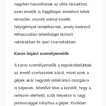
nagyban hasonlítanak az ollós társaikhoz,
ezen emelők is függőleges emelésre lettek
tervezbe, viszont sokkal kisebb
helyigénnyel rendelkeznek, amely kedvező
felhasználási lehetőséget biztosít
KÜLTÉRI ELEKTROMOS HOMLOKVILLÁS
raktárakban és ipari csarnokokban.
TARGONCA
Karos önjáró személyemelők
A karos személyemelők a legsokoldalúbbak
az emelő szerkezetek közül, mivel ezek a
gépek akár nagyobb oldalirányú mozgásra
is képesek, lehetővé téve a kezelőt, hogy a
DÍZEL/GÁZÜZEMŰ HOMLOKVILLÁS
TARGONCA
nehezen elérhető, szűk helyekre is nagy
pontossággal irányítsa a gépet. Kiválóan