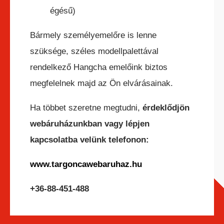
égésű)
HC ÖNJÁRÓ OLLÓS
Bármely személyemelőre is lenne
SZEMÉLYEMELŐ
szüksége, széles modellpalettával
rendelkező Hangcha emelőink biztos
megfelelnek majd az Ön elvárásainak.
Ha többet szeretne megtudni,
érdeklődjön
webáruházunkban vagy lépjen
HC ÖNJÁRÓ KAROS/OSZLOPOS
kapcsolatba velünk telefonon:
SZEMÉLYEMELŐK
www.
targoncawebaruhaz.hu
+36-88-451-488