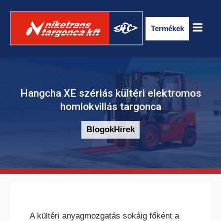
Termékek
Hangcha XE szériás kültéri elektromos
homlokvillás targonca
Blogok
Hírek
ELEKTROMOS RAKLAPSZÁLLÍTÓ
TARGONCA
A kültéri anyagmozgatás sokáig főként a