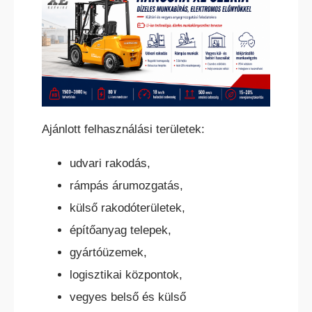
HC ÖNJÁRÓ OLLÓS
SZEMÉLYEMELŐ
Ajánlott felhasználási területek:
udvari rakodás,
rámpás árumozgatás,
HC ÖNJÁRÓ KAROS/OSZLOPOS
SZEMÉLYEMELŐK
külső rakodóterületek,
építőanyag telepek,
gyártóüzemek,
logisztikai központok,
vegyes belső és külső