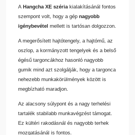
A
Hangcha XE széria
kialakításánál fontos
szempont volt, hogy a gép
nagyobb
igénybevétel
mellett is tartósan dolgozzon.
A megerősített hajtótengely, a hajtómű, az
oszlop, a kormányzott tengelyek és a belső
égésű targoncákhoz hasonló nagyobb
gumik mind azt szolgálják, hogy a targonca
nehezebb munkakörülmények között is
megbízható maradjon.
Az alacsony súlypont és a nagy terhelési
tartalék stabilabb munkavégzést támogat.
Ez kültéri rakodásnál és nagyobb terhek
mozgatásánál is fontos.