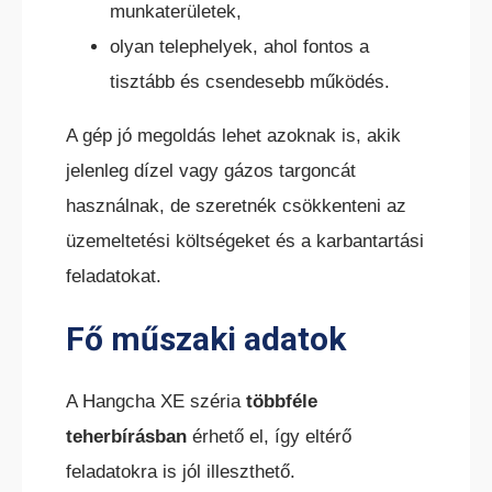
munkaterületek,
BÉRELHETŐ TARGONCÁK
olyan telephelyek, ahol fontos a
tisztább és csendesebb működés.
A gép jó megoldás lehet azoknak is, akik
jelenleg dízel vagy gázos targoncát
HASZNÁLT TARGONCÁK
használnak, de szeretnék csökkenteni az
üzemeltetési költségeket és a karbantartási
feladatokat.
Fő műszaki adatok
AKCIÓS
A Hangcha XE széria
többféle
TARGONCÁK
teherbírásban
érhető el, így eltérő
feladatokra is jól illeszthető.