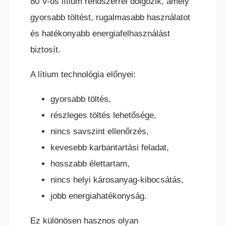
80 V-os lítium rendszerrel dolgozik, amely
gyorsabb töltést, rugalmasabb használatot
és hatékonyabb energiafelhasználást
biztosít.
A lítium technológia előnyei:
gyorsabb töltés,
részleges töltés lehetősége,
nincs savszint ellenőrzés,
kevesebb karbantartási feladat,
hosszabb élettartam,
nincs helyi károsanyag-kibocsátás,
jobb energiahatékonyság.
Ez különösen hasznos olyan