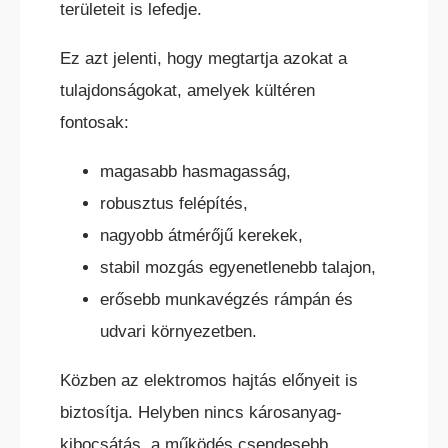
területeit is lefedje.
Ez azt jelenti, hogy megtartja azokat a
tulajdonságokat, amelyek kültéren
fontosak:
magasabb hasmagasság,
KÜLTÉRI ELEKTROMOS HOMLOKVILLÁS
TARGONCA
robusztus felépítés,
nagyobb átmérőjű kerekek,
stabil mozgás egyenetlenebb talajon,
erősebb munkavégzés rámpán és
udvari környezetben.
DÍZEL/GÁZÜZEMŰ HOMLOKVILLÁS
Közben az elektromos hajtás előnyeit is
TARGONCA
biztosítja. Helyben nincs károsanyag-
kibocsátás, a működés csendesebb,