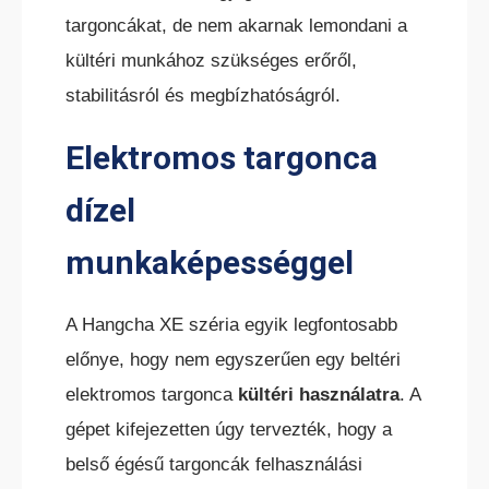
targoncákat, de nem akarnak lemondani a
ELEKTROMOS TOLÓOSZLOPOS
TARGONCA
kültéri munkához szükséges erőről,
stabilitásról és megbízhatóságról.
Elektromos targonca
dízel
munkaképességgel
KESKENY-FOLYOSÓS
TARGONCA
A Hangcha XE széria egyik legfontosabb
előnye, hogy nem egyszerűen egy beltéri
elektromos targonca
kültéri használatra
. A
gépet kifejezetten úgy tervezték, hogy a
belső égésű targoncák felhasználási
BELTÉRI ELEKTROMOS HOMLOKVILLÁS
TARGONCA