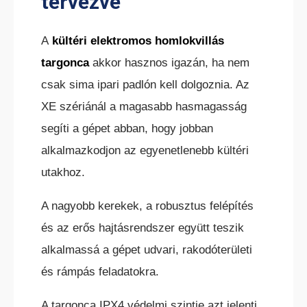
tervezve
A
kültéri elektromos homlokvillás
targonca
akkor hasznos igazán, ha nem
csak sima ipari padlón kell dolgoznia. Az
XE szériánál a magasabb hasmagasság
segíti a gépet abban, hogy jobban
alkalmazkodjon az egyenetlenebb kültéri
utakhoz.
A nagyobb kerekek, a robusztus felépítés
és az erős hajtásrendszer együtt teszik
alkalmassá a gépet udvari, rakodóterületi
és rámpás feladatokra.
A targonca IPX4 védelmi szintje azt jelenti,