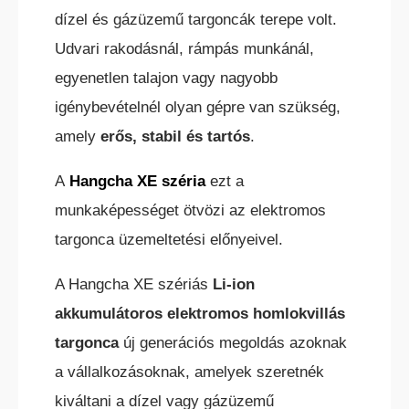
dízel és gázüzemű targoncák terepe volt.
Udvari rakodásnál, rámpás munkánál,
egyenetlen talajon vagy nagyobb
ELEKTROMOS RAKLAPEMELŐ
TARGONCA
igénybevételnél olyan gépre van szükség,
amely
erős, stabil és tartós
.
A
Hangcha XE széria
ezt a
munkaképességet ötvözi az elektromos
targonca üzemeltetési előnyeivel.
ELEKTROMOS KOMISSIÓZÓ
TARGONCA
A Hangcha XE szériás
Li-ion
akkumulátoros elektromos homlokvillás
targonca
új generációs megoldás azoknak
a vállalkozásoknak, amelyek szeretnék
kiváltani a dízel vagy gázüzemű