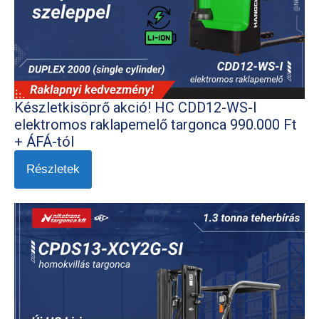
Készletkisöprő akció! HC CDD12-WS-I
elektromos raklapemelő targonca 990.000 Ft
+ ÁFÁ-tól
Részletek