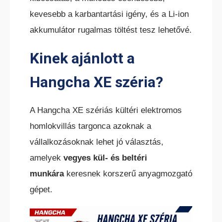
kevesebb a karbantartási igény, és a Li-ion
akkumulátor rugalmas töltést tesz lehetővé.
Kinek ajánlott a
TEREPES HOMLOKVILLÁS
TARGONCA
Hangcha XE széria?
A Hangcha XE szériás kültéri elektromos
homlokvillás targonca azoknak a
vállalkozásoknak lehet jó választás,
amelyek
vegyes kül- és beltéri
VONTATÓ
TARGONCA
munkára
keresnek korszerű anyagmozgató
gépet.