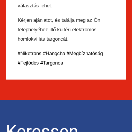
választás lehet.
Kérjen ajánlatot, és találja meg az Ön
telephelyéhez illő kültéri elektromos
homlokvillás targoncát.
#Niketrans
#Hangcha
#Megbízhatóság
#Fejlődés
#Targonca
Keressen