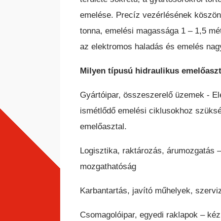
emelése. Precíz vezérlésének köszön
tonna, emelési magassága 1 – 1,5 méte
az elektromos haladás és emelés nag
Milyen típusú hidraulikus emelőaszt
Gyártóipar, összeszerelő üzemek - Ele
ismétlődő emelési ciklusokhoz szükség
emelőasztal.
Logisztika, raktározás, árumozgatás –
mozgathatóság
Karbantartás, javító műhelyek, szervi
Csomagolóipar, egyedi raklapok – kéz