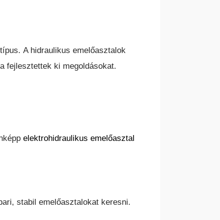
típus.
A hidraulikus emelőasztalok
a fejlesztettek ki megoldásokat.
HASZNÁLT TARGONCÁK
enképp
elektrohidraulikus emelőasztal
ari, stabil emelőasztalokat keresni.