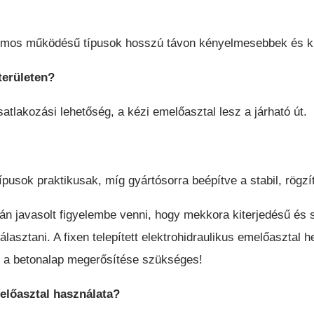
TARGONCÁK
romos működésű típusok hosszú távon kényelmesebbek és kí
területen?
atlakozási lehetőség, a kézi emelőasztal lesz a járható út.
sok praktikusak, míg gyártósorra beépítve a stabil, rögzít
án javasolt figyelembe venni, hogy mekkora kiterjedésű és s
álasztani. A fixen telepített elektrohidraulikus emelőasztal 
n a betonalap megerősítése szükséges!
melőasztal használata?