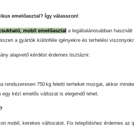
VONTATÓ
TARGONCA
likus emelőasztal? Így válasszon!
csukható, mobil emelőasztal
a legáltalánosabban használt 
hiszen a gyártók különféle igényekre és terhelési viszonyokr
ány alapvető kérdést érdemes tisztázni:
HC ÖNJÁRÓ
ROS/OSZLOPOS
BÉRELHETŐ TARGONCÁK
ZEMÉLYEMELŐK
a rendszeresen 750 kg feletti terheket mozgat, akkor mind
 egy kézi emelős változat is elegendő lehet.
?
n mobil, kerekes változatot. Fix telepítéshez érdemes az ip
AKCIÓS