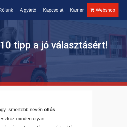
Rólunk
A gyártó
Kapcsolat
Karrier
Webshop
10 tipp a jó választásért!
ELEKTROMOS TOLÓOSZLOPOS
TARGONCA
agy ismertebb nevén
ollós
 eszköz minden olyan