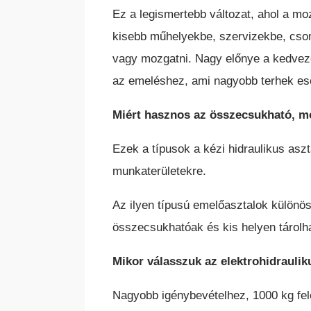
Ez a legismertebb változat, ahol a mo
kisebb műhelyekbe, szervizekbe, csoma
vagy mozgatni. Nagy előnye a kedvező 
az emeléshez, ami nagyobb terhek ese
Miért hasznos az összecsukható, m
Ezek a típusok a kézi hidraulikus asz
munkaterületekre.
Az ilyen típusú emelőasztalok külön
összecsukhatóak és kis helyen tárolh
Mikor válasszuk az elektrohidraulik
Nagyobb igénybevételhez, 1000 kg fele