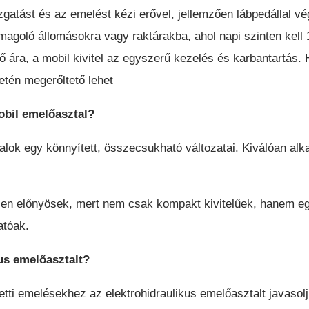
zgatást és az emelést kézi erővel, jellemzően lábpedállal v
goló állomásokra vagy raktárakba, ahol napi szinten kell 1
ára, a mobil kivitel az egyszerű kezelés és karbantartás. 
tén megerőltető lehet
obil emelőasztal?
talok egy könnyített, összecsukható változatai. Kiválóan alk
ösen előnyösek, mert nem csak kompakt kivitelűek, hanem 
atóak.
us emelőasztalt?
tti emelésekhez az elektrohidraulikus emelőasztalt javasolj