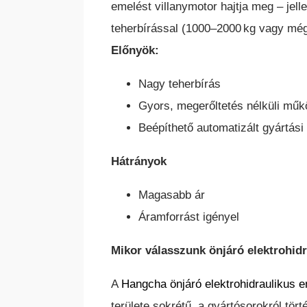
emelést villanymotor hajtja meg – jel
teherbírással (1000–2000 kg vagy még 
Előnyök:
Nagy teherbírás
Gyors, megerőltetés nélküli műk
Beépíthető automatizált gyártás
Hátrányok
Magasabb ár
Áramforrást igényel
Mikor válasszunk önjáró elektrohidr
A
Hangcha önjáró elektrohidraulikus 
területe sokrétű, a gyártósorokról tör