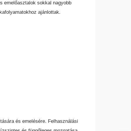
kus emelőasztalok sokkal nagyobb
kafolyamatokhoz ajánlottak.
ítására és emelésére. Felhasználási
k vízszintes és függőleges mozgatása,