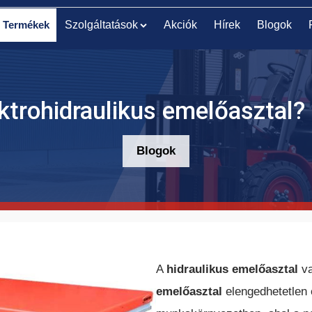
Termékek
Szolgáltatások
Akciók
Hírek
Blogok
ktrohidraulikus emelőasztal? 
Blogok
ELEKTROMOS
ELEKTROMOS KOMISSIÓZÓ
RAKLAPEMELŐ
TARGONCA
TARGONCA
A
hidraulikus emelőasztal
v
emelőasztal
elengedhetetlen