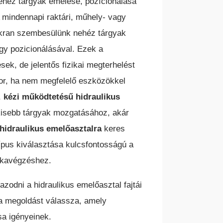
ehéz tárgyak emelése, pozícionálása
A mindennapi raktári, műhely- vagy
kran szembesülünk nehéz tárgyak
y pozicionálásával. Ezek a
ek, de jelentős fizikai megterhelést
kor, ha nem megfelelő eszközökkel
,
kézi működtetésű hidraulikus
isebb tárgyak mozgatásához, akár
S
ohidraulikus emelőasztalra
TEREPES HOMLOKVILLÁS
keres
TARGONCA
típus kiválasztása kulcsfontosságú a
nkavégzéshez.
azodni a hidraulikus emelőasztal fajtái
 a megoldást válassza, amely
sa igényeinek.