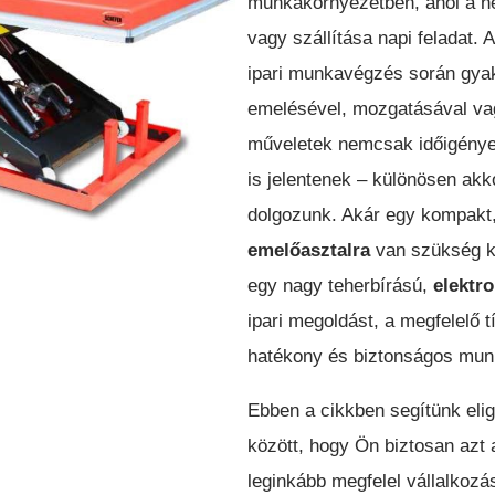
munkakörnyezetben, ahol a n
vagy szállítása napi feladat. 
KESKENY-FOLYOSÓS
ipari munkavégzés során gya
TARGONCA
emelésével, mozgatásával vag
műveletek nemcsak időigényes
is jelentenek – különösen ak
dolgozunk. Akár egy kompakt
emelőasztalra
van szükség k
ÉRI ELEKTROMOS
DÍZEL/GÁZÜZEMŰ HOMLOKVILLÁ
egy nagy teherbírású,
elektr
OMLOKVILLÁS
TARGONCA
TARGONCA
ipari megoldást, a megfelelő 
hatékony és biztonságos mu
Ebben a cikkben segítünk elig
között, hogy Ön biztosan azt
leginkább megfelel vállalkozá