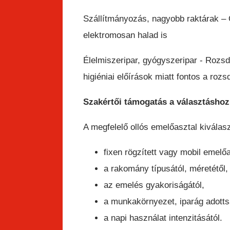
Szállítmányozás, nagyobb raktárak – 
elektromosan halad is
Élelmiszeripar, gyógyszeripar - Rozsda
higiéniai előírások miatt fontos a rozs
Szakértői támogatás a választáshoz
A megfelelő ollós emelőasztal kiválas
fixen rögzített vagy mobil emelő
a rakomány típusától, méretétől, 
az emelés gyakoriságától,
a munkakörnyezet, iparág adottsá
a napi használat intenzitásától.