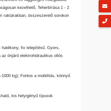
ágosan kezelhető. Teherbírása 1 - 2
ri raktárakban, összeszerelő sorokon
hatékony, fix telepítésű. Gyors,
z önjáró elektrohidraulikus ollós
0–1000 kg); Fontos a mobilitás, könnyű
ható, kis helyigényű típusok