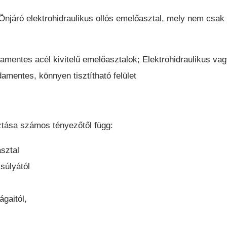
Önjáró elektrohidraulikus ollós emelőasztal, mely nem csa
mentes acél kivitelű emelőasztalok; Elektrohidraulikus vagy
damentes, könnyen tisztítható felület
ztása számos tényezőtől függ:
asztal
súlyától
gaitól,