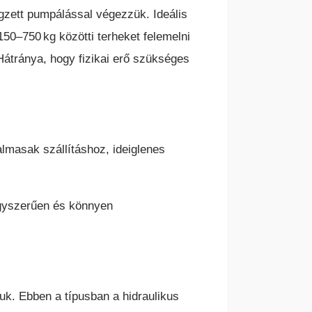
égzett pumpálással végezzük. Ideális
50–750 kg közötti terheket felemelni
Hátránya, hogy fizikai erő szükséges
almasak szállításhoz, ideiglenes
egyszerűen és könnyen
uk. Ebben a típusban a hidraulikus