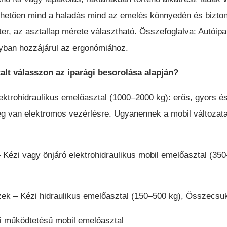
hetően mind a haladás mind az emelés könnyedén és biztons
r, az asztallap mérete választható. Összefoglalva: Autóipa
yban hozzájárul az ergonómiához.
alt válasszon az iparági besorolása alapján?
ktrohidraulikus emelőasztal (1000–2000 kg): erős, gyors és 
 van elektromos vezérlésre. Ugyanennek a mobil változata a
 Kézi vagy önjáró elektrohidraulikus mobil emelőasztal (35
zek – Kézi hidraulikus emelőasztal (150–500 kg), Összecsuk
i működtetésű mobil emelőasztal