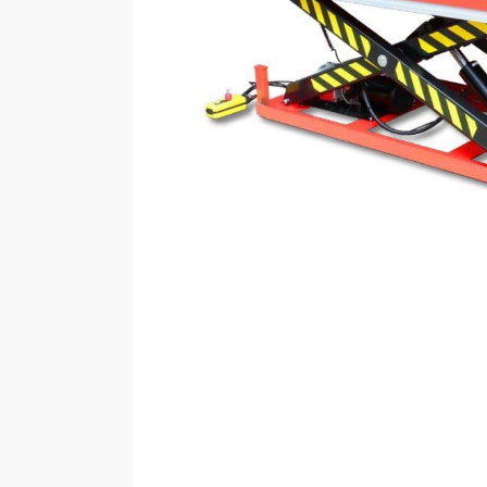
BELTÉRI ELEKTROMOS
KÜLT
HOMLOKVILLÁS
H
TARGONCA