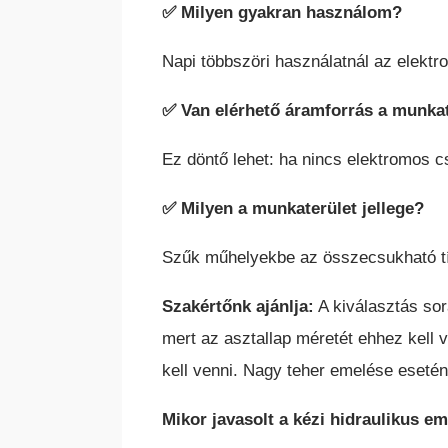
✅
Milyen gyakran használom?
Napi többszöri használatnál az elekt
✅
Van elérhető áramforrás a munka
Ez döntő lehet: ha nincs elektromos cs
✅
Milyen a munkaterület jellege?
Szűk műhelyekbe az összecsukható típu
Szakértőnk ajánlja:
A kiválasztás sor
mert az asztallap méretét ehhez kell v
kell venni. Nagy teher emelése eseté
Mikor javasolt a kézi hidraulikus e