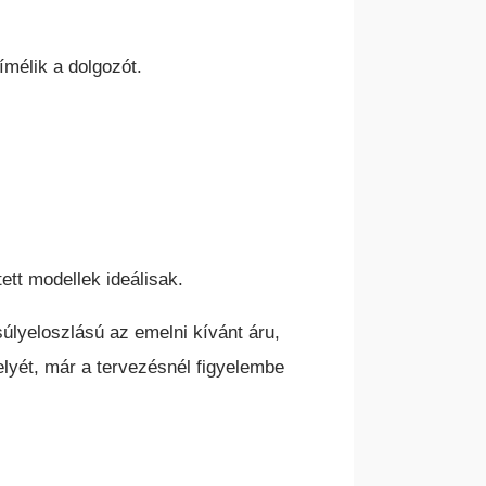
mélik a dolgozót.
ett modellek ideálisak.
úlyeloszlású az emelni kívánt áru,
helyét, már a tervezésnél figyelembe