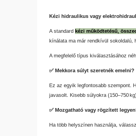
Kézi hidraulikus vagy elektrohidrau
A standard
kézi működtetésű, össze
kínálata ma már rendkívül sokoldalú, 
A megfelelő típus kiválasztásához néh
KA
HC ÖNJÁRÓ OLLÓS
✅
Mekkora súlyt szeretnék emelni?
S
SZEMÉLYEMELŐ
Ez az egyik legfontosabb szempont. H
javasolt. Kisebb súlyokra (150–750 kg)
✅
Mozgatható vagy rögzített legyen
Ha több helyszínen használja, válasszo