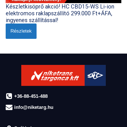
Készletkisöprő akció! HC CBD15-WS Li-ion
elektromos raklapszállító 299.000 Ft+ÁFA,
ingyenes szállítással!
Részletek
+36-88-451-488
info@niketarg.hu