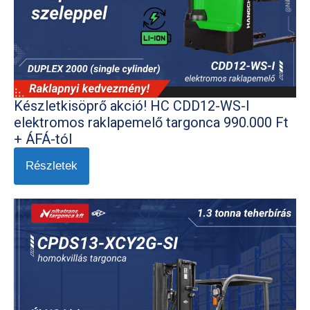
Készletkisöprő akció! HC CDD12-WS-I
elektromos raklapemelő targonca 990.000 Ft
+ ÁFÁ-tól
Részletek