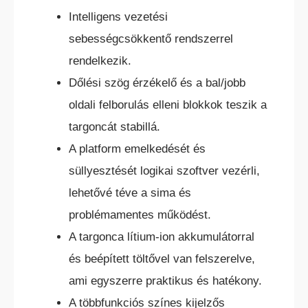
Intelligens vezetési
sebességcsökkentő rendszerrel
rendelkezik.
Dőlési szög érzékelő és a bal/jobb
oldali felborulás elleni blokkok teszik a
KÜLTÉRI ELEKTROMOS HOMLOKVILLÁS
targoncát stabillá.
TARGONCA
A platform emelkedését és
süllyesztését logikai szoftver vezérli,
lehetővé téve a sima és
problémamentes működést.
A targonca lítium-ion akkumulátorral
DÍZEL/GÁZÜZEMŰ HOMLOKVILLÁS
és beépített töltővel van felszerelve,
TARGONCA
ami egyszerre praktikus és hatékony.
A többfunkciós színes kijelzős