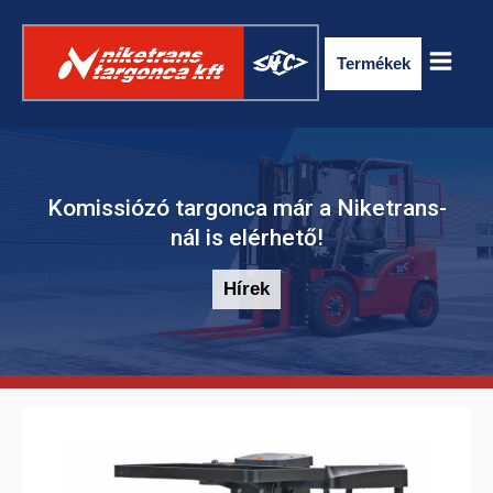
Termékek
Komissiózó targonca már a Niketrans-
nál is elérhető!
Hírek
ELEKTROMOS RAKLAPSZÁLLÍTÓ
TARGONCA