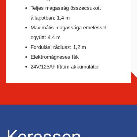
Teljes magasság összecsukott
állapotban: 1,4 m
HC ÖNJÁRÓ OLLÓS
SZEMÉLYEMELŐ
Maximális magassága emeléssel
együtt: 4,4 m
Fordulási rádiusz: 1,2 m
Elektromágneses fék
24V/125Ah lítium akkumulátor
HC ÖNJÁRÓ KAROS/OSZLOPOS
SZEMÉLYEMELŐK
Keressen