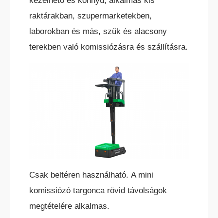
kezelhető és könnyű, alkalmas kis
raktárakban, szupermarketekben,
ELEKTROMOS TOLÓOSZLOPOS
TARGONCA
laborokban és más, szűk és alacsony
terekben való komissiózásra és szállításra.
KESKENY-FOLYOSÓS
TARGONCA
Csak beltéren használható. A mini
komissiózó targonca rövid távolságok
megtételére alkalmas.
BELTÉRI ELEKTROMOS HOMLOKVILLÁS
TARGONCA