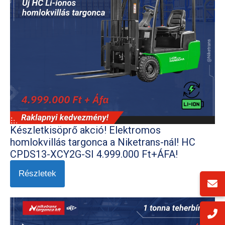
Készletkisöprő akció! Elektromos
homlokvillás targonca a Niketrans-nál! HC
CPDS13-XCY2G-SI 4.999.000 Ft+ÁFA!
Részletek