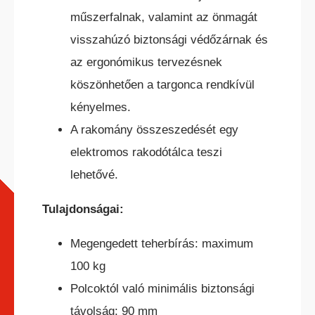
műszerfalnak, valamint az önmagát
visszahúzó biztonsági védőzárnak és
az ergonómikus tervezésnek
köszönhetően a targonca rendkívül
TEREPES HOMLOKVILLÁS
TARGONCA
kényelmes.
A rakomány összeszedését egy
elektromos rakodótálca teszi
lehetővé.
Tulajdonságai:
VONTATÓ
TARGONCA
Megengedett teherbírás: maximum
100 kg
Polcoktól való minimális biztonsági
távolság: 90 mm