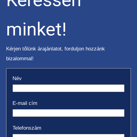
BÉRELHETŐ TARGONCÁK
minket!
Kérjen tőlünk árajánlatot, forduljon hozzánk
HASZNÁLT TARGONCÁK
bizalommal!
Név
E-mail cím
AKCIÓS
TARGONCÁK
Telefonszám