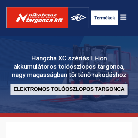
Termékek
Hangcha XC szériás Li-ion
akkumulátoros tolóoszlopos targonca,
nagy magasságban történő rakodáshoz
ELEKTROMOS TOLÓOSZLOPOS TARGONCA
ELEKTROMOS RAKLAPSZÁLLÍTÓ
TARGONCA