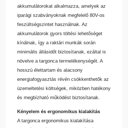
akkumulátorokat alkalmazza, amelyek az
BÉRELHETŐ TARGONCÁK
iparági szabványoknak megfelelő 80V-os
feszültségszintet használnak. Az
akkumulátorok gyors töltési lehetőséget
kínálnak, így a raktári munkák során
HASZNÁLT TARGONCÁK
minimális állásidőt biztosítanak, ezáltal is
növelve a targonca termelékenységét. A
hosszú élettartam és alacsony
energiafogyasztás révén csökkenthetők az
üzemeltetési költségek, miközben hatékony
és megbízható működést biztosítanak.
AKCIÓS
TARGONCÁK
Kényelem és ergonomikus kialakítás
A targonca ergonomikus kialakítása