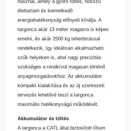
használ, amely a gyors töltés, hosszú
élettartam és kiemelkedő
energiahatékonyság előnyeit kínálja. A
HC ÖNJÁRÓ OLLÓS
SZEMÉLYEMELŐ
targonca akár 13 méter magasra is képes
emelni, és akár 2500 kg teherbírással
rendelkezik, így ideálisan alkalmazható
szűk helyeken is, ahol nagy precizitás
szükséges a rendkívül magasan történő
anyagmozgatásokhoz. Az akkumulátor
HC ÖNJÁRÓ KAROS/OSZLOPOS
SZEMÉLYEMELŐK
kompakt kialakítása és az új szerkezeti
tervezés lehetővé teszi a targonca
maximális hatékonyságú működését.
Akkumulátor és töltés
A targonca a CATL által biztosított lítium