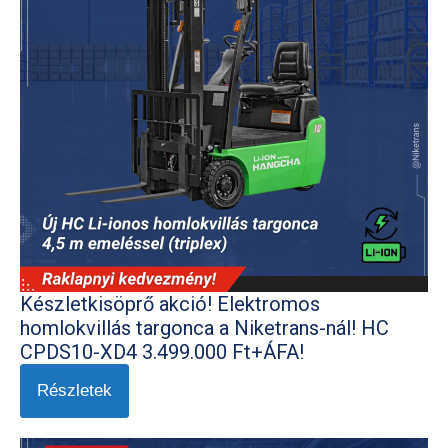
Készletkisöprő akció! Elektromos
homlokvillás targonca a Niketrans-nál! HC
CPDS10-XD4 3.499.000 Ft+ÁFA!
Részletek