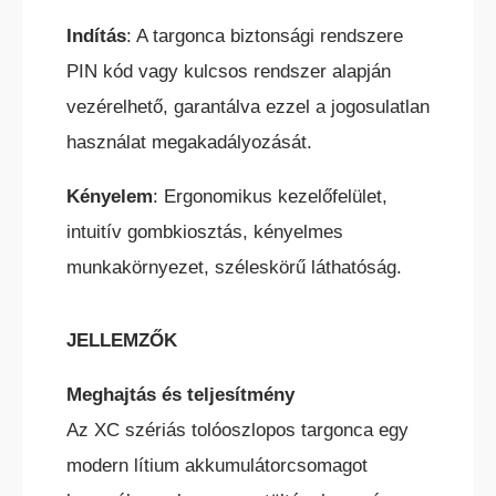
Indítás
: A targonca biztonsági rendszere
PIN kód vagy kulcsos rendszer alapján
vezérelhető, garantálva ezzel a jogosulatlan
TEREPES HOMLOKVILLÁS
használat megakadályozását.
TARGONCA
Kényelem
: Ergonomikus kezelőfelület,
intuitív gombkiosztás, kényelmes
munkakörnyezet, széleskörű láthatóság.
JELLEMZŐK
VONTATÓ
TARGONCA
Meghajtás és teljesítmény
Az XC szériás tolóoszlopos targonca egy
modern lítium akkumulátorcsomagot