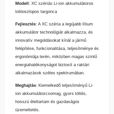
Modell
: XC szériás Li-ion akkumulátoros
tolóoszlopos targonca
Fejlesztés
: A XC széria a legújabb lítium
akkumulátor technológiát alkalmazza, és
innovatív megoldásokat kínál a jármű
KÜLTÉRI ELEKTROMOS HOMLOKVILLÁS
felépítése, funkcionalitása, teljesítménye és
TARGONCA
ergonómiája terén, miközben magas szintű
energiahatékonyságot biztosít a raktári
alkalmazások széles spektrumában.
Meghajtás
: Kiemelkedő teljesítményű Li-
ion akkumulátorcsomag, gyors töltés,
DÍZEL/GÁZÜZEMŰ HOMLOKVILLÁS
TARGONCA
hosszú élettartam és gazdaságos
üzemeltetés.