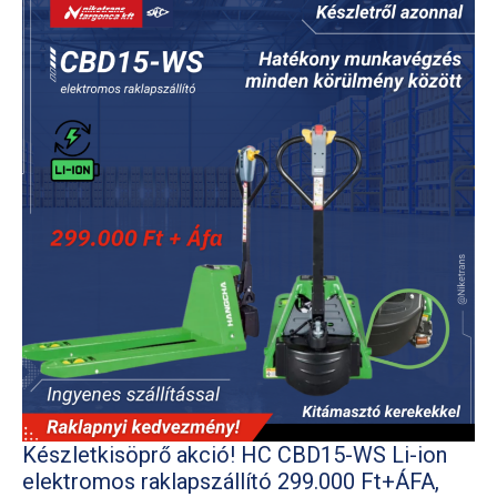
Készletkisöprő akció! HC CBD15-WS Li-ion
elektromos raklapszállító 299.000 Ft+ÁFA,