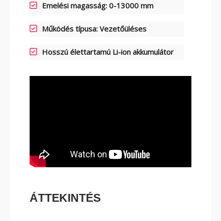
Emelési magasság: 0-13000 mm
ELEKTROMOS TOLÓOSZLOPOS
TARGONCA
Működés típusa: Vezetőüléses
Hosszú élettartamú Li-ion akkumulátor
KESKENY-FOLYOSÓS
TARGONCA
ÁTTEKINTÉS
BELTÉRI ELEKTROMOS HOMLOKVILLÁS
TARGONCA