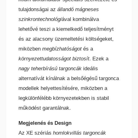
tulajdonságai az
állandó mágneses
szinkrontechnológi
ával kombinálva
lehetővé teszi a kiemelkedő teljesítményt
és az alacsony üzemeltetési költségeket,
miközben
megbízhatóságot
és a
környezettudatosságot biztosít
. Ezek a
nagy teherbírású targoncák
ideális
alternatívát kínálnak a belsőégésű targonca
modellek helyettesítésére, miközben a
legkülönfélébb környezetekben is stabil
működést garantálnak.
Megjelenés és Design
Az XE szériás
homlokvillás targoncák