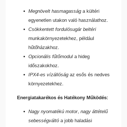
Megnövelt hasmagasság
a kültéri
egyenetlen utakon való használathoz.
Csökkentett fordulósugár
beltéri
TEREPES HOMLOKVILLÁS
munkakörnyezetekhez, például
TARGONCA
hűtőházakhoz.
Opcionális fűtőmodul
a hideg
időszakokhoz.
IPX4-es vízállóság
az esős és nedves
környezetekhez.
VONTATÓ
TARGONCA
Energiatakarékos és Hatékony Működés:
Nagy nyomatékú motor
,
nagy áttételű
sebességváltó
a jobb haladási