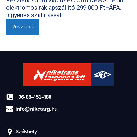
Készletkisöprő akció! HC CBD15-WS Li-ion
elektromos raklapszállító 299.000 Ft+ÁFA,
ingyenes szállítással!
Részletek
+36-88-451-488
info@niketarg.hu
Székhely: