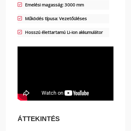
Emelési magasság: 3000 mm
ELEKTROMOS TOLÓOSZLOPOS
TARGONCA
Működés típusa: Vezetőüléses
Hosszú élettartamú Li-ion akkumulátor
KESKENY-FOLYOSÓS
TARGONCA
ÁTTEKINTÉS
BELTÉRI ELEKTROMOS HOMLOKVILLÁS
TARGONCA