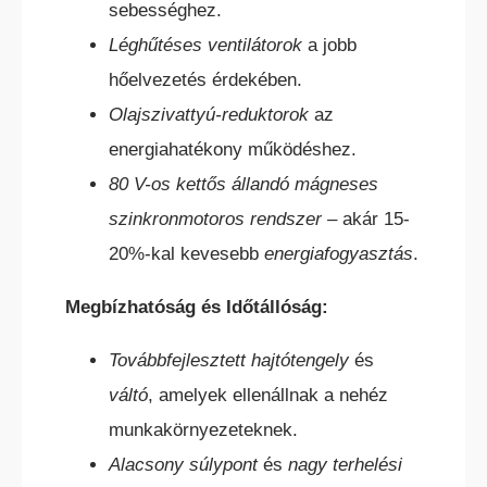
sebességhez.
Léghűtéses ventilátorok
a jobb
HC ÖNJÁRÓ OLLÓS
hőelvezetés érdekében.
SZEMÉLYEMELŐ
Olajszivattyú-reduktorok
az
energiahatékony működéshez.
80 V-os kettős állandó mágneses
szinkronmotoros rendszer
– akár 15-
20%-kal kevesebb
energiafogyasztás
.
HC ÖNJÁRÓ KAROS/OSZLOPOS
Megbízhatóság és Időtállóság:
SZEMÉLYEMELŐK
Továbbfejlesztett hajtótengely
és
váltó
, amelyek ellenállnak a nehéz
munkakörnyezeteknek.
Alacsony súlypont
és
nagy terhelési