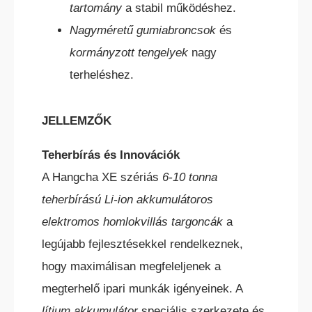
tartomány
a stabil működéshez.
BÉRELHETŐ TARGONCÁK
Nagyméretű gumiabroncsok
és
kormányzott tengelyek
nagy
terheléshez.
HASZNÁLT TARGONCÁK
JELLEMZŐK
Teherbírás és Innovációk
A Hangcha XE szériás
6-10 tonna
teherbírású Li-ion akkumulátoros
elektromos homlokvillás targoncák
a
AKCIÓS
legújabb fejlesztésekkel rendelkeznek,
TARGONCÁK
hogy maximálisan megfeleljenek a
megterhelő ipari munkák igényeinek. A
lítium akkumulátor
speciális szerkezete és