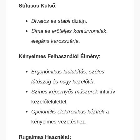
Stílusos Külső:
Divatos
és
stabil
dizájn.
Sima
és
erőteljes kontúrvonalak
,
elegáns karosszéria
.
KÜLTÉRI ELEKTROMOS HOMLOKVILLÁS
Kényelmes Felhasználói Élmény:
TARGONCA
Ergonómikus kialakítás
,
széles
látószög
és
nagy kezelőtér
.
Színes képernyős műszerek
intuitív
kezelőfelülettel.
Opcionális elektronikus kézifék
a
DÍZEL/GÁZÜZEMŰ HOMLOKVILLÁS
kényelmes vezetéshez.
TARGONCA
Rugalmas Használat: