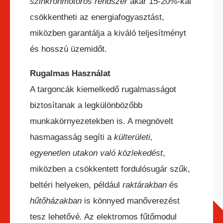
szinkronmotoros rendszer
akár 15-20%-kal
csökkentheti az energiafogyasztást,
miközben garantálja a kiváló teljesítményt
és hosszú üzemidőt.
Rugalmas Használat
A targoncák kiemelkedő rugalmasságot
biztosítanak a legkülönbözőbb
munkakörnyezetekben is. A megnövelt
hasmagasság segíti a
külterületi,
egyenetlen utakon való közlekedést
,
miközben a csökkentett fordulósugár szűk,
beltéri helyeken, például
raktárakban
és
hűtőházakban
is könnyed manőverezést
tesz lehetővé. Az elektromos fűtőmodul