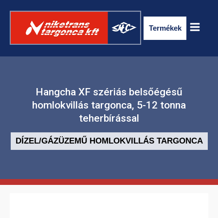
Termékek
Hangcha XF szériás belsőégésű
homlokvillás targonca, 5-12 tonna
teherbírással
DÍZEL/GÁZÜZEMŰ HOMLOKVILLÁS TARGONCA
ELEKTROMOS RAKLAPSZÁLLÍTÓ
TARGONCA