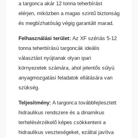
a targonca akár 12 tonna teherbírást
elérjen, miközben a magas szintű biztonság
és megbízhatóság végig garantált marad.
Felhasználási terület:
Az XF szériás 5-12
tonna teherbírású targoncák ideális
KÜLTÉRI ELEKTROMOS HOMLOKVILLÁS
választást nyújtanak olyan ipari
TARGONCA
környezetek számára, ahol jelentős súlyú
anyagmozgatási feladatok ellátására van
szükség.
Teljesítmény:
A targonca továbbfejlesztett
hidraulikus rendszere és a dinamikus
DÍZEL/GÁZÜZEMŰ HOMLOKVILLÁS
TARGONCA
terhelésérzékelő képes csökkenteni a
hidraulikus veszteségeket, ezáltal javítva