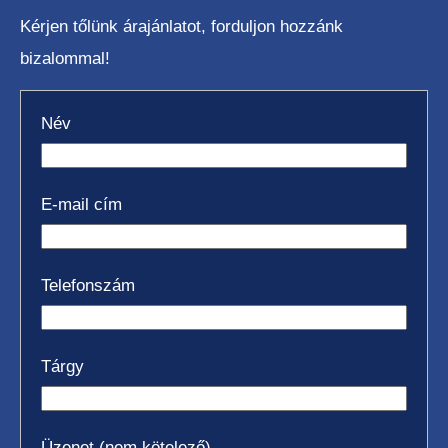
Kérjen tőlünk árajánlatot, forduljon hozzánk
bizalommal!
Név
E-mail cím
Telefonszám
Tárgy
Üzenet (nem kötelező)