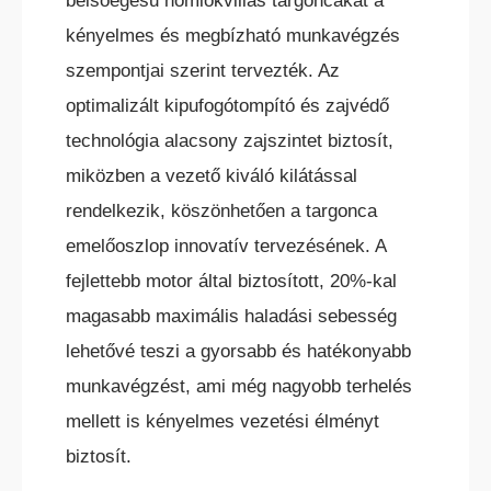
belsőégésű homlokvillás targoncákat a
kényelmes és megbízható munkavégzés
szempontjai szerint tervezték. Az
HC ÖNJÁRÓ OLLÓS
SZEMÉLYEMELŐ
optimalizált kipufogótompító és zajvédő
technológia alacsony zajszintet biztosít,
miközben a vezető kiváló kilátással
rendelkezik, köszönhetően a targonca
emelőoszlop innovatív tervezésének. A
fejlettebb motor által biztosított, 20%-kal
HC ÖNJÁRÓ KAROS/OSZLOPOS
SZEMÉLYEMELŐK
magasabb maximális haladási sebesség
lehetővé teszi a gyorsabb és hatékonyabb
munkavégzést, ami még nagyobb terhelés
mellett is kényelmes vezetési élményt
biztosít.