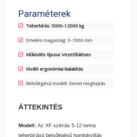
Paraméterek
Teherbírás: 5000-12000 kg
ELEKTROMOS RAKLAPEMELŐ
TARGONCA
Emelési magasság: 0-7000 mm
Működés típusa: Vezetőüléses
Kiváló ergonómiai kialakítás
Belsőégésű modell: Diesel meghajtás
ELEKTROMOS KOMISSIÓZÓ
TARGONCA
ÁTTEKINTÉS
Modell:
Az XF szériás 5-12 tonna
teherbírású belsőégésű homlokvillás