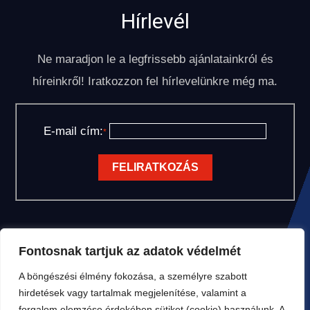
Hírlevél
Ne maradjon le a legfrissebb ajánlatainkról és
híreinkről! Iratkozzon fel hírlevelünkre még ma.
E-mail cím:
*
Fontosnak tartjuk az adatok védelmét
A böngészési élmény fokozása, a személyre szabott
hirdetések vagy tartalmak megjelenítése, valamint a
forgalom elemzése érdekében sütiket (cookie) használunk. A