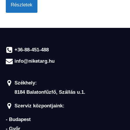
Részletek
+36-88-451-488
info@niketarg.hu
Székhely:
8184 Balatonfűzfő, Szállás u.1.
Szerviz központjaink:
- Budapest
- Győr