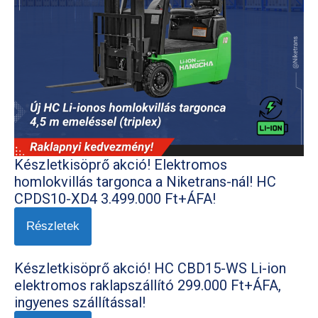
Készletkisöprő akció! Elektromos
homlokvillás targonca a Niketrans-nál! HC
CPDS10-XD4 3.499.000 Ft+ÁFA!
Részletek
Készletkisöprő akció! HC CBD15-WS Li-ion
elektromos raklapszállító 299.000 Ft+ÁFA,
ingyenes szállítással!