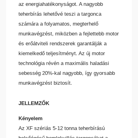
az energiahatékonyságot. A nagyobb
teherbírás lehetővé teszi a targonca
számára a folyamatos, megterhelő
munkavégzést, miközben a fejlettebb motor
TEREPES HOMLOKVILLÁS
és erőátviteli rendszerek garantálják a
TARGONCA
kiemelkedő teljesítményt. Az új motor
technológia révén a maximális haladási
sebesség 20%-kal nagyobb, így gyorsabb
munkavégzést biztosít.
VONTATÓ
JELLEMZŐK
TARGONCA
Kényelem
Az XF szériás 5-12 tonna teherbírású