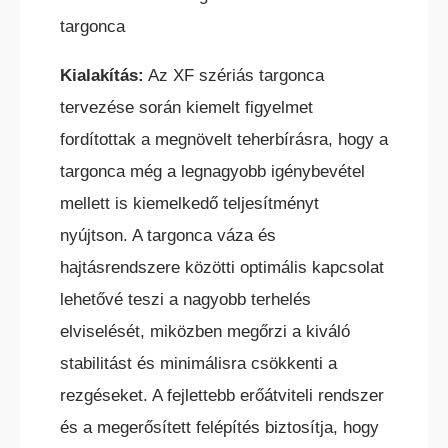
targonca
ELEKTROMOS TOLÓOSZLOPOS
TARGONCA
Kialakítás:
Az XF szériás targonca
tervezése során kiemelt figyelmet
fordítottak a megnövelt teherbírásra, hogy a
targonca még a legnagyobb igénybevétel
mellett is kiemelkedő teljesítményt
KESKENY-FOLYOSÓS
nyújtson. A targonca váza és
TARGONCA
hajtásrendszere közötti optimális kapcsolat
lehetővé teszi a nagyobb terhelés
elviselését, miközben megőrzi a kiváló
stabilitást és minimálisra csökkenti a
rezgéseket. A fejlettebb erőátviteli rendszer
BELTÉRI ELEKTROMOS HOMLOKVILLÁS
és a megerősített felépítés biztosítja, hogy
TARGONCA