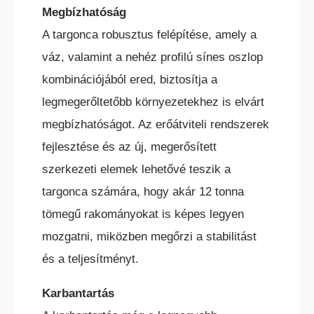
Megbízhatóság
BÉRELHETŐ TARGONCÁK
A targonca robusztus felépítése, amely a
váz, valamint a nehéz profilú sínes oszlop
kombinációjából ered, biztosítja a
legmegerőltetőbb környezetekhez is elvárt
HASZNÁLT TARGONCÁK
megbízhatóságot. Az erőátviteli rendszerek
fejlesztése és az új, megerősített
szerkezeti elemek lehetővé teszik a
targonca számára, hogy akár 12 tonna
tömegű rakományokat is képes legyen
mozgatni, miközben megőrzi a stabilitást
AKCIÓS
TARGONCÁK
és a teljesítményt.
Karbantartás