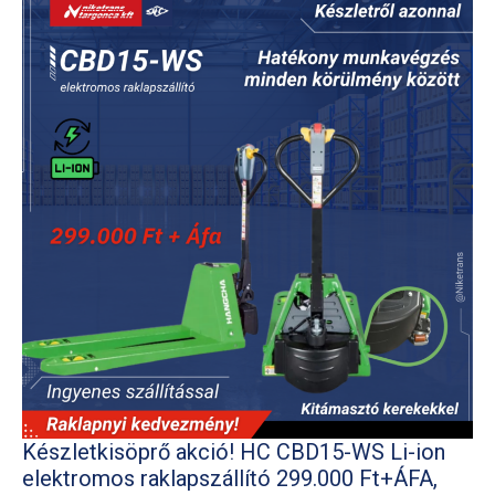
Készletkisöprő akció! HC CBD15-WS Li-ion
elektromos raklapszállító 299.000 Ft+ÁFA,