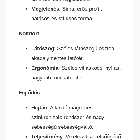
Megjelenés
: Sima, erős profil,
hatásos és stílusos forma.
Komfort
TEREPES HOMLOKVILLÁS
TARGONCA
Látószög
: Széles látószögű oszlop,
akadálymentes látótér.
Ergonómia
: Széles villáskocsi nyílás,
nagyobb munkaterület.
Fejlődés
VONTATÓ
TARGONCA
Hajtás
: Állandó mágneses
szinkronizáló rendszer és nagy
sebességű sebességváltó.
Teljesítmény
: Vetekszik a belsőégésű