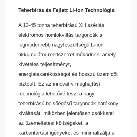
BÉRELHETŐ TARGONCÁK
Teherbírás és Fejlett Li-ion Technológia
A 12-45 tonna teherbírású XH szériás
elektromos homlokvillás targoncák a
legmodernebb nagyfeszültségű Li-ion
HASZNÁLT TARGONCÁK
akkumulátor rendszerrel működnek, amely
kivételes teljesítményt,
energiatakarékosságot és hosszú üzemidőt
biztosít. Ez az innovatív meghajtási
technológia lehetővé teszi a nagy
teherbírású belsőégésű targoncák hatékony
AKCIÓS
TARGONCÁK
kiváltását, miközben jelentősen csökkenti
az üzemeltetési költségeket, a
karbantartási igényeket és minimalizálja a