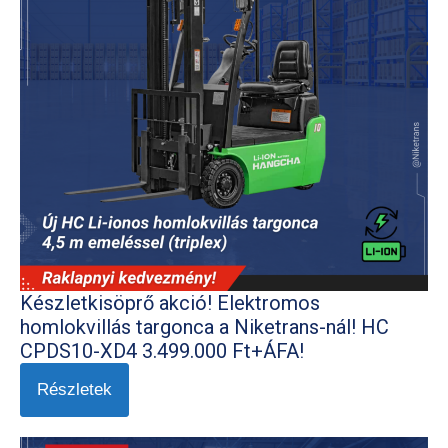
Készletkisöprő akció! Elektromos
homlokvillás targonca a Niketrans-nál! HC
CPDS10-XD4 3.499.000 Ft+ÁFA!
Részletek