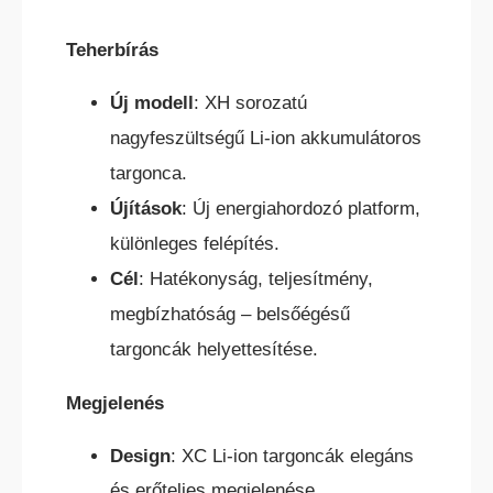
Teherbírás
Új modell
: XH sorozatú
nagyfeszültségű Li-ion akkumulátoros
targonca.
KÜLTÉRI ELEKTROMOS HOMLOKVILLÁS
Újítások
: Új energiahordozó platform,
TARGONCA
különleges felépítés.
Cél
: Hatékonyság, teljesítmény,
megbízhatóság – belsőégésű
targoncák helyettesítése.
Megjelenés
DÍZEL/GÁZÜZEMŰ HOMLOKVILLÁS
TARGONCA
Design
: XC Li-ion targoncák elegáns
és erőteljes megjelenése.