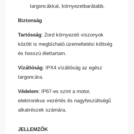
targoncákkal, környezetbarátabb.
Biztonság
HC ÖNJÁRÓ OLLÓS
SZEMÉLYEMELŐ
Tartósság
: Zord környezeti viszonyok
között is megbízható.üzemeltetési költség
és hosszú élettartam.
Vízállóság
: IPX4 vízállóság az egész
targoncára.
HC ÖNJÁRÓ KAROS/OSZLOPOS
SZEMÉLYEMELŐK
Védelem
: IP67-es szint a motor,
elektronikus vezérlés és nagyfeszültségű
alkatrészek számára.
JELLEMZŐK