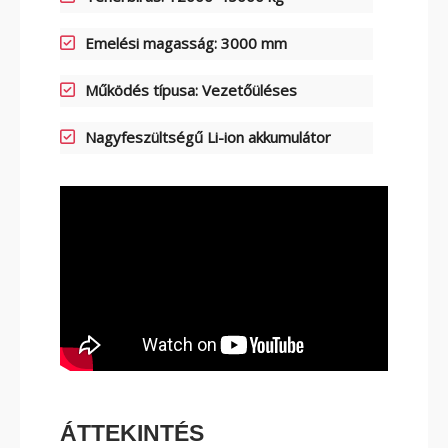
ELEKTROMOS TOLÓOSZLOPOS
Emelési magasság: 3000 mm
TARGONCA
Működés típusa: Vezetőüléses
Nagyfeszültségű Li-ion akkumulátor
KESKENY-FOLYOSÓS
TARGONCA
BELTÉRI ELEKTROMOS HOMLOKVILLÁS
ÁTTEKINTÉS
TARGONCA