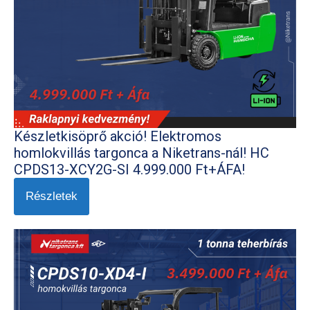
Készletkisöprő akció! Elektromos
homlokvillás targonca a Niketrans-nál! HC
CPDS13-XCY2G-SI 4.999.000 Ft+ÁFA!
Részletek