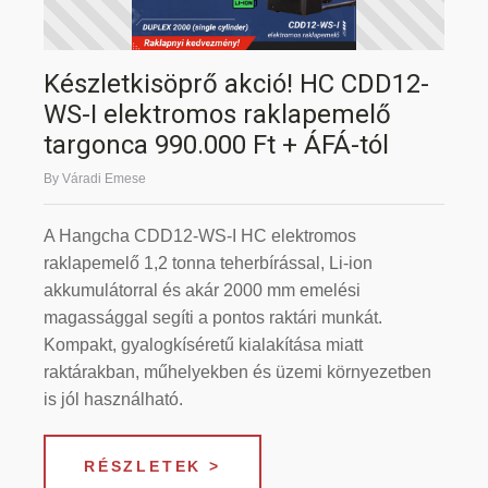
Készletkisöprő akció! HC CDD12-
WS-I elektromos raklapemelő
targonca 990.000 Ft + ÁFÁ-tól
By Váradi Emese
A Hangcha CDD12-WS-I HC elektromos
raklapemelő 1,2 tonna teherbírással, Li-ion
akkumulátorral és akár 2000 mm emelési
magassággal segíti a pontos raktári munkát.
Kompakt, gyalogkíséretű kialakítása miatt
raktárakban, műhelyekben és üzemi környezetben
is jól használható.
RÉSZLETEK >