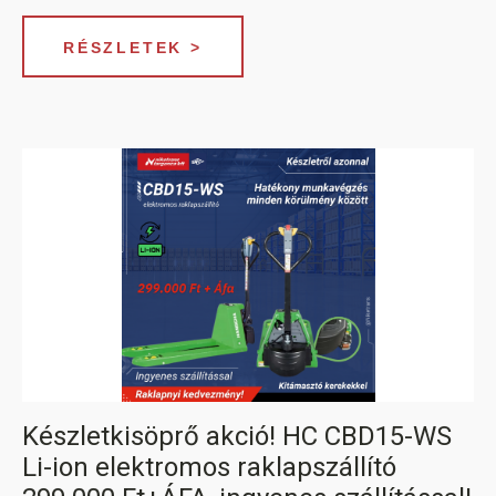
RÉSZLETEK >
HC ÖNJÁRÓ OLLÓS
SZEMÉLYEMELŐ
HC ÖNJÁRÓ KAROS/OSZLOPOS
SZEMÉLYEMELŐK
Készletkisöprő akció! HC CBD15-WS
Li-ion elektromos raklapszállító