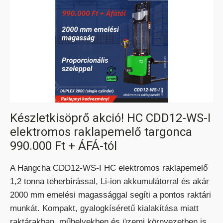
ELEKTROMOS RAKLAPEMELŐ
TARGONCA
Készletkisöprő akció! HC CDD12-WS-I
elektromos raklapemelő targonca
ELEKTROMOS KOMISSIÓZÓ
990.000 Ft + ÁFÁ-tól
TARGONCA
A Hangcha CDD12-WS-I HC elektromos raklapemelő
1,2 tonna teherbírással, Li-ion akkumulátorral és akár
2000 mm emelési magassággal segíti a pontos raktári
munkát. Kompakt, gyalogkíséretű kialakítása miatt
raktárakban, műhelyekben és üzemi környezetben is