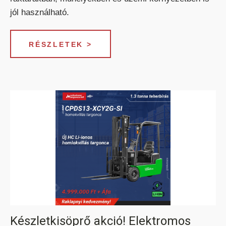
jól használható.
ELEKTROMOS TOLÓOSZLOPOS
TARGONCA
RÉSZLETEK >
KESKENY-FOLYOSÓS
TARGONCA
BELTÉRI ELEKTROMOS HOMLOKVILLÁS
Készletkisöprő akció! Elektromos
TARGONCA