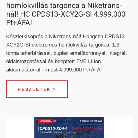
homlokvillás targonca a Niketrans-
nál! HC CPDS13-XCY2G-SI 4.999.000
Ft+ÁFA!
Készletkisöprés a Niketrans-nál! Hangcha CPDS13-
XCY2G-SI elektromos homlokvillás targonca, 1,3
tonna teherbírással, duplex emelőtoronnyal, integrált
KÜLTÉRI ELEKTROMOS HOMLOKVILLÁS
TARGONCA
oldalmozgatással és beépített EVE Li-ion
akkumulátorral – most 4.999.000 Ft+ÁFA!
RÉSZLETEK >
DÍZEL/GÁZÜZEMŰ HOMLOKVILLÁS
TARGONCA