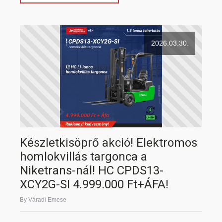
2026.03.30.
Készletkisöprő akció! Elektromos
homlokvillás targonca a
Niketrans-nál! HC CPDS13-
XCY2G-SI 4.999.000 Ft+ÁFA!
By Váradi Emese