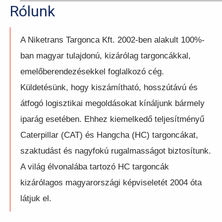
Rólunk
A Niketrans Targonca Kft. 2002-ben alakult 100%-
ban magyar tulajdonú, kizárólag targoncákkal,
emelőberendezésekkel foglalkozó cég.
Küldetésünk, hogy kiszámítható, hosszútávú és
átfogó logisztikai megoldásokat kínáljunk bármely
iparág esetében. Ehhez kiemelkedő teljesítményű
Caterpillar (CAT) és Hangcha (HC) targoncákat,
szaktudást és nagyfokú rugalmasságot biztosítunk.
A világ élvonalába tartozó HC targoncák
kizárólagos magyarországi képviseletét 2004 óta
látjuk el.