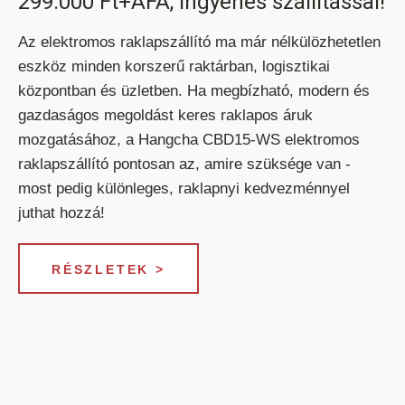
299.000 Ft+ÁFA, ingyenes szállítással!
BÉRELHETŐ TARGONCÁK
Az elektromos raklapszállító ma már nélkülözhetetlen
eszköz minden korszerű raktárban, logisztikai
központban és üzletben. Ha megbízható, modern és
gazdaságos megoldást keres raklapos áruk
mozgatásához, a Hangcha CBD15-WS elektromos
HASZNÁLT TARGONCÁK
raklapszállító pontosan az, amire szüksége van -
most pedig különleges, raklapnyi kedvezménnyel
juthat hozzá!
RÉSZLETEK >
AKCIÓS
TARGONCÁK