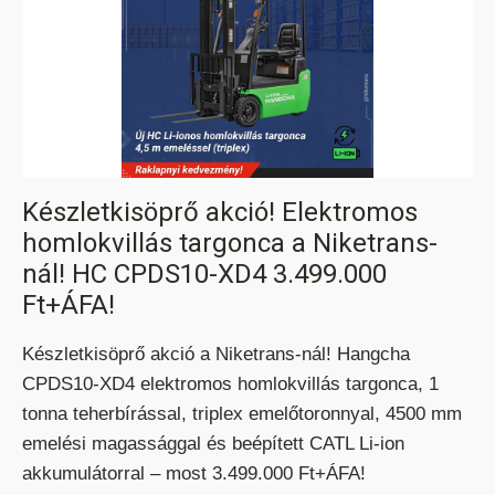
TEREPES HOMLOKVILLÁS
TARGONCA
Készletkisöprő akció! Elektromos
homlokvillás targonca a Niketrans-
nál! HC CPDS10-XD4 3.499.000
Ft+ÁFA!
Készletkisöprő akció a Niketrans-nál! Hangcha
VONTATÓ
TARGONCA
CPDS10-XD4 elektromos homlokvillás targonca, 1
tonna teherbírással, triplex emelőtoronnyal, 4500 mm
emelési magassággal és beépített CATL Li-ion
akkumulátorral – most 3.499.000 Ft+ÁFA!