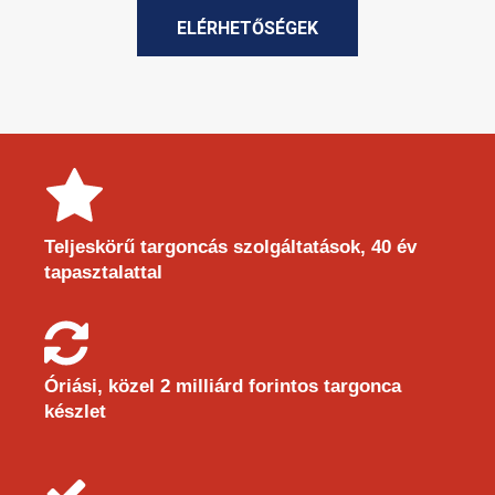
ELÉRHETŐSÉGEK
Teljeskörű targoncás szolgáltatások, 40 év
tapasztalattal
Óriási, közel 2 milliárd forintos targonca
készlet