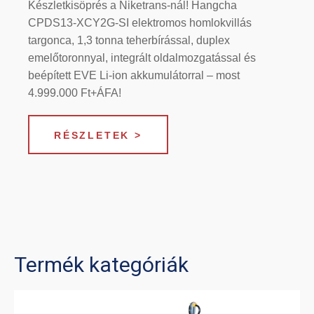
Készletkisöprés a Niketrans-nál! Hangcha
CPDS13-XCY2G-SI elektromos homlokvillás
targonca, 1,3 tonna teherbírással, duplex
emelőtoronnyal, integrált oldalmozgatással és
beépített EVE Li-ion akkumulátorral – most
4.999.000 Ft+ÁFA!
RÉSZLETEK >
Termék kategóriák