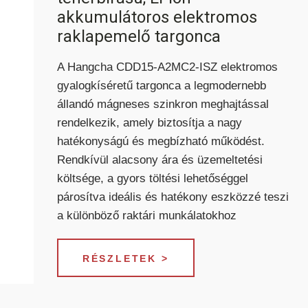
akkumulátoros elektromos
raklapemelő targonca
A Hangcha CDD15-A2MC2-ISZ elektromos
gyalogkíséretű targonca a legmodernebb
állandó mágneses szinkron meghajtással
rendelkezik, amely biztosítja a nagy
hatékonyságú és megbízható működést.
HASZNÁLT TARGONCÁK
Rendkívül alacsony ára és üzemeltetési
költsége, a gyors töltési lehetőséggel
párosítva ideális és hatékony eszközzé teszi
a különböző raktári munkálatokhoz
RÉSZLETEK >