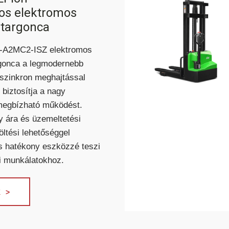
VONTATÓ
os elektromos
TARGONCA
 targonca
-A2MC2-ISZ elektromos
rgonca a legmodernebb
szinkron meghajtással
 biztosítja a nagy
megbízható működést.
HC ÖNJÁRÓ
ROS/OSZLOPOS
y ára és üzemeltetési
BÉRELHETŐ TARGONCÁK
ZEMÉLYEMELŐK
öltési lehetőséggel
és hatékony eszközzé teszi
i munkálatokhoz.
 >
AKCIÓS