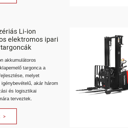
ériás Li-ion
s elektromos ipari
 targoncák
ion akkumulátoros
aklapemelő targonca a
ejlesztése, melyet
y igénybevételű, akár három
si és logisztikai
ára terveztek.
 >