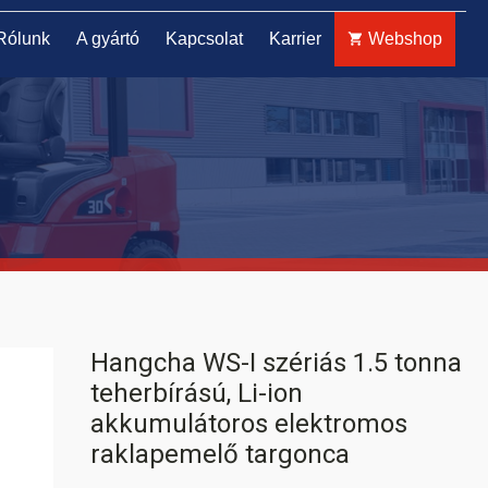
Rólunk
A gyártó
Kapcsolat
Karrier
Webshop
ELEKTROMOS TOLÓOSZLOPOS
TARGONCA
Hangcha WS-I szériás 1.5 tonna
teherbírású, Li-ion
akkumulátoros elektromos
raklapemelő targonca