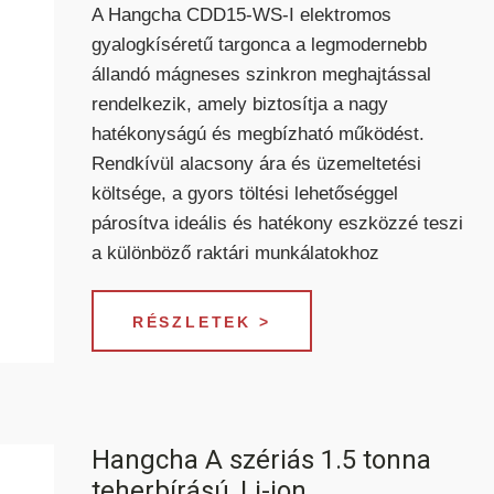
A Hangcha CDD15-WS-I elektromos
gyalogkíséretű targonca a legmodernebb
állandó mágneses szinkron meghajtással
rendelkezik, amely biztosítja a nagy
hatékonyságú és megbízható működést.
Rendkívül alacsony ára és üzemeltetési
költsége, a gyors töltési lehetőséggel
párosítva ideális és hatékony eszközzé teszi
a különböző raktári munkálatokhoz
S
TEREPES HOMLOKVILLÁS
TARGONCA
RÉSZLETEK >
Hangcha A szériás 1.5 tonna
teherbírású, Li-ion