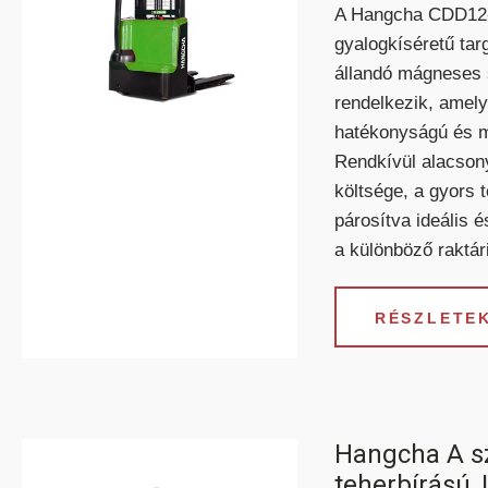
A Hangcha CDD12-
gyalogkíséretű ta
állandó mágneses 
rendelkezik, amely
hatékonyságú és 
Rendkívül alacson
költsége, a gyors t
párosítva ideális 
a különböző raktá
BELTÉRI ELEKTROMOS
KÜLT
HOMLOKVILLÁS
H
TARGONCA
RÉSZLETEK
Hangcha A sz
teherbírású, 