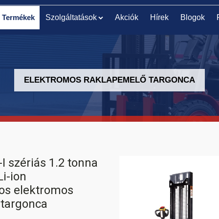
Termékek
Szolgáltatások
Akciók
Hírek
Blogok
ELEKTROMOS RAKLAPEMELŐ TARGONCA
ELEKTROMOS
ELEKTROMOS KOMISSIÓZÓ
RAKLAPEMELŐ
TARGONCA
TARGONCA
 szériás 1.2 tonna
Li-ion
os elektromos
 targonca