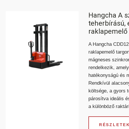
Hangcha A sz
teherbírású,
raklapemelő
A Hangcha CDD12
raklapemelő targo
mágneses szinkro
rendelkezik, amely
hatékonyságú és 
Rendkívül alacson
költsége, a gyors t
párosítva ideális 
a különböző raktár
RÉSZLETEK