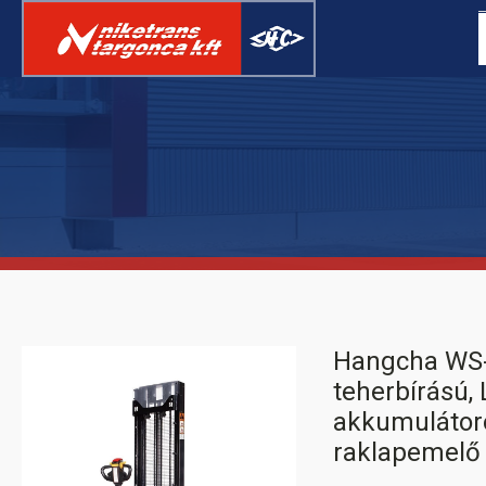
ELEKTROMOS
RAKLAPSZÁLLÍTÓ
TARGONCA
Hangcha WS-I
teherbírású, 
akkumulátor
raklapemelő