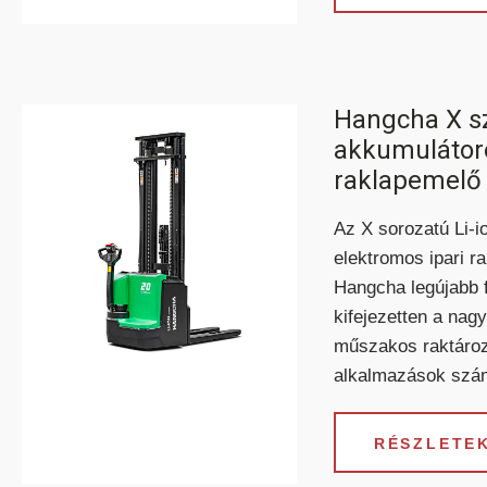
Hangcha X sz
akkumulátoro
raklapemelő
Az X sorozatú Li-
elektromos ipari r
Hangcha legújabb f
kifejezetten a nag
műszakos raktározá
alkalmazások szám
RÉSZLETEK