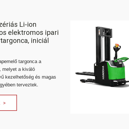
ériás Li-ion
s elektromos ipari
argonca, iniciál
lapemelő targonca a
, melyet a kiváló
nyű kezelhetőség és magas
egyében terveztek.
 >