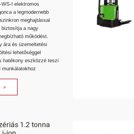
WS-I elektromos
rgonca a legmodernebb
KESKENY-FOLYOSÓS
szinkron meghajtással
TARGONCA
 biztosítja a nagy
megbízható működést.
y ára és üzemeltetési
öltési lehetőséggel
és hatékony eszközzé teszi
ri munkálatokhoz
ÉRI ELEKTROMOS
DÍZEL/GÁZÜZEMŰ HOMLOKVILLÁ
OMLOKVILLÁS
TARGONCA
TARGONCA
 >
ériás 1.2 tonna
Li-ion