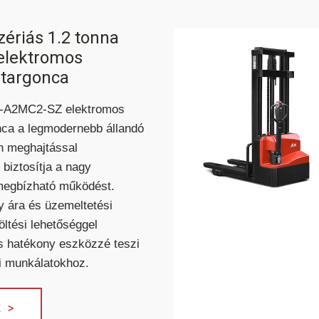
TARGONCÁK
ériás 1.2 tonna
 elektromos
 targonca
-A2MC2-SZ elektromos
nca a legmodernebb állandó
n meghajtással
 biztosítja a nagy
megbízható működést.
y ára és üzemeltetési
öltési lehetőséggel
és hatékony eszközzé teszi
i munkálatokhoz.
 >