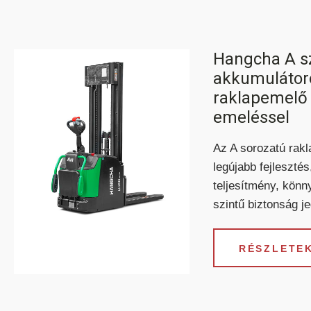
Hangcha A sz
akkumulátoro
raklapemelő t
emeléssel
Az A sorozatú rak
legújabb fejlesztés
teljesítmény, kön
szintű biztonság j
RÉSZLETEK