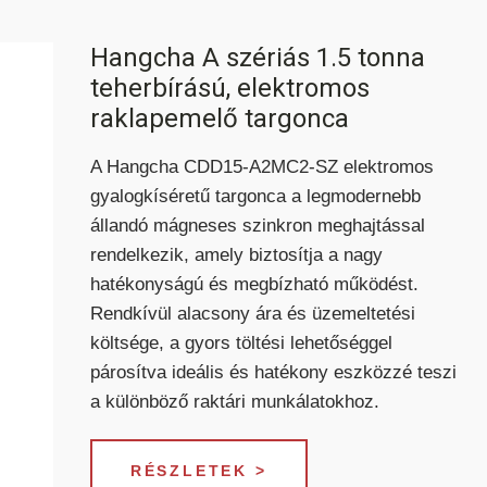
Hangcha A szériás 1.5 tonna
teherbírású, elektromos
raklapemelő targonca
A Hangcha CDD15-A2MC2-SZ elektromos
gyalogkíséretű targonca a legmodernebb
állandó mágneses szinkron meghajtással
rendelkezik, amely biztosítja a nagy
hatékonyságú és megbízható működést.
Rendkívül alacsony ára és üzemeltetési
költsége, a gyors töltési lehetőséggel
párosítva ideális és hatékony eszközzé teszi
a különböző raktári munkálatokhoz.
RÉSZLETEK >