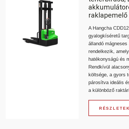
akkumulátor
raklapemelő
A Hangcha CDD12
gyalogkíséretű ta
állandó mágneses 
rendelkezik, amely
hatékonyságú és 
KA
HC ÖNJÁRÓ OLLÓS
Rendkívül alacson
S
SZEMÉLYEMELŐ
költsége, a gyors t
párosítva ideális 
a különböző raktár
RÉSZLETEK