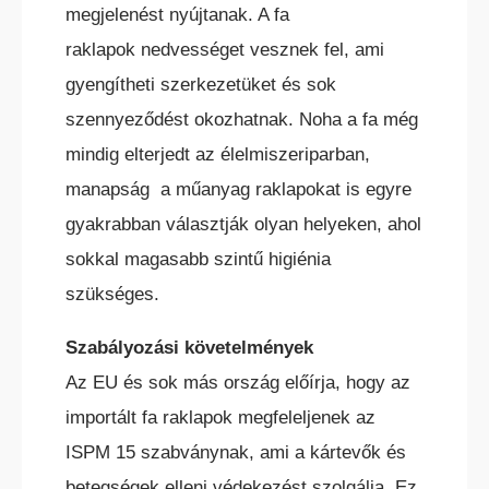
megjelenést nyújtanak. A fa
raklapok nedvességet vesznek fel, ami
HC ÖNJÁRÓ OLLÓS
gyengítheti szerkezetüket és sok
SZEMÉLYEMELŐ
szennyeződést okozhatnak. Noha a fa még
mindig elterjedt az élelmiszeriparban,
manapság a műanyag raklapokat is egyre
gyakrabban választják olyan helyeken, ahol
sokkal magasabb szintű higiénia
HC ÖNJÁRÓ KAROS/OSZLOPOS
szükséges.
SZEMÉLYEMELŐK
Szabályozási követelmények
Az EU és sok más ország előírja, hogy az
importált fa raklapok megfeleljenek az
ISPM 15 szabványnak, ami a kártevők és
betegségek elleni védekezést szolgálja. Ez