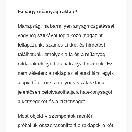
ELEKTROMOS TOLÓOSZLOPOS
Fa vagy műanyag raklap?
TARGONCA
Manapság, ha bármilyen anyagmozgatással
vagy logisztikával foglalkozó magazint
fellapozunk, számos cikket és hirdetést
találhatunk, amelyek a fa és a műanyag
raklapok előnyeit és hátrányait elemzik. Ez
KESKENY-FOLYOSÓS
nem véletlen: a raklap az ellátási lánc egyik
TARGONCA
alapvető eleme, amelynek kiválasztása
jelentősen befolyásolhatja a hatékonyságot,
a költségeket és a biztonságot.
Most objektív szempontok mentén
BELTÉRI ELEKTROMOS HOMLOKVILLÁS
próbáljuk összehasonlítani a raklapok e két
TARGONCA