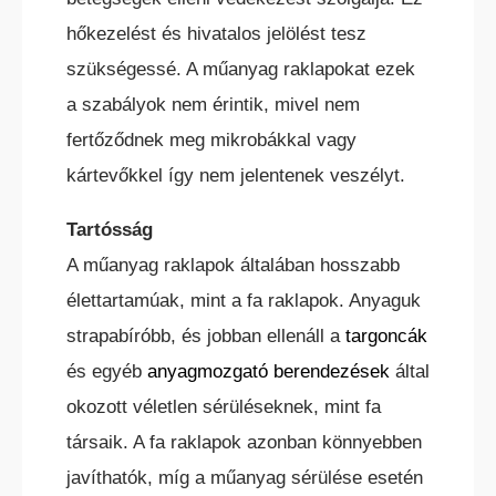
hőkezelést és hivatalos jelölést tesz
BÉRELHETŐ TARGONCÁK
szükségessé. A műanyag raklapokat ezek
a szabályok nem érintik, mivel nem
fertőződnek meg mikrobákkal vagy
kártevőkkel így nem jelentenek veszélyt.
HASZNÁLT TARGONCÁK
Tartósság
A műanyag raklapok általában hosszabb
élettartamúak, mint a fa raklapok. Anyaguk
strapabíróbb, és jobban ellenáll a
targoncák
és egyéb
anyagmozgató berendezések
által
AKCIÓS
okozott véletlen sérüléseknek, mint fa
TARGONCÁK
társaik. A fa raklapok azonban könnyebben
javíthatók, míg a műanyag sérülése esetén