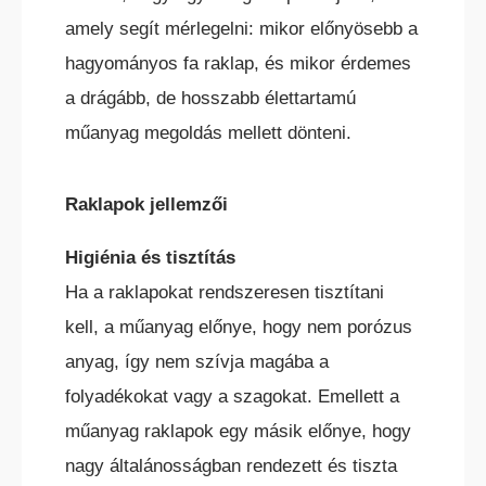
amely segít mérlegelni: mikor előnyösebb a
hagyományos fa raklap, és mikor érdemes
a drágább, de hosszabb élettartamú
műanyag megoldás mellett dönteni.
TEREPES HOMLOKVILLÁS
TARGONCA
Raklapok jellemzői
Higiénia és tisztítás
Ha a raklapokat rendszeresen tisztítani
kell, a műanyag előnye, hogy nem porózus
VONTATÓ
anyag, így nem szívja magába a
TARGONCA
folyadékokat vagy a szagokat. Emellett a
műanyag raklapok egy másik előnye, hogy
nagy általánosságban rendezett és tiszta