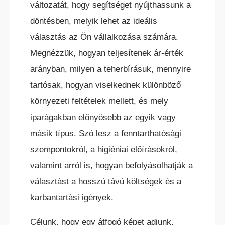
változatát, hogy segítséget nyújthassunk a
döntésben, melyik lehet az ideális
választás az Ön vállalkozása számára.
Megnézzük, hogyan teljesítenek ár-érték
arányban, milyen a teherbírásuk, mennyire
tartósak, hogyan viselkednek különböző
KÜLTÉRI ELEKTROMOS HOMLOKVILLÁS
TARGONCA
környezeti feltételek mellett, és mely
iparágakban előnyösebb az egyik vagy
másik típus. Szó lesz a fenntarthatósági
szempontokról, a higiéniai előírásokról,
valamint arról is, hogyan befolyásolhatják a
választást a hosszú távú költségek és a
DÍZEL/GÁZÜZEMŰ HOMLOKVILLÁS
TARGONCA
karbantartási igények.
Célunk, hogy egy átfogó képet adjunk,