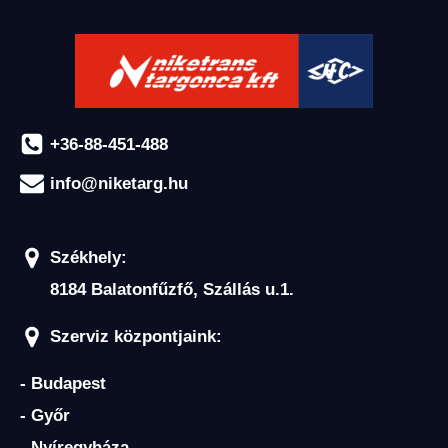
+36-88-451-488
info@niketarg.hu
Székhely:
8184 Balatonfűzfő, Szállás u.1.
Szerviz központjaink:
- Budapest
- Győr
- Nyíregyháza