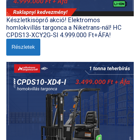
Készletkisöprő akció! Elektromos
homlokvillás targonca a Niketrans-nál! HC
CPDS13-XCY2G-SI 4.999.000 Ft+ÁFA!
Részletek