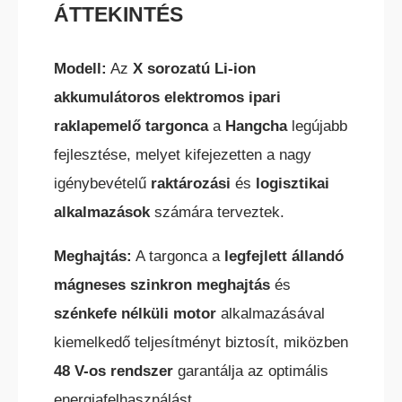
ÁTTEKINTÉS
Modell:
Az
X sorozatú Li-ion
akkumulátoros elektromos ipari
raklapemelő targonca
a
Hangcha
legújabb
fejlesztése, melyet kifejezetten a nagy
KÜLTÉRI ELEKTROMOS HOMLOKVILLÁS
TARGONCA
igénybevételű
raktározási
és
logisztikai
alkalmazások
számára terveztek.
Meghajtás:
A targonca a
legfejlett állandó
mágneses szinkron meghajtás
és
szénkefe nélküli motor
alkalmazásával
DÍZEL/GÁZÜZEMŰ HOMLOKVILLÁS
kiemelkedő teljesítményt biztosít, miközben
TARGONCA
48 V-os rendszer
garantálja az optimális
energiafelhasználást