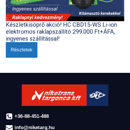
Készletkisöprő akció! HC CBD15-WS Li-ion
elektromos raklapszállító 299.000 Ft+ÁFA,
ingyenes szállítással!
Részletek
+36-88-451-488
info@niketarg.hu