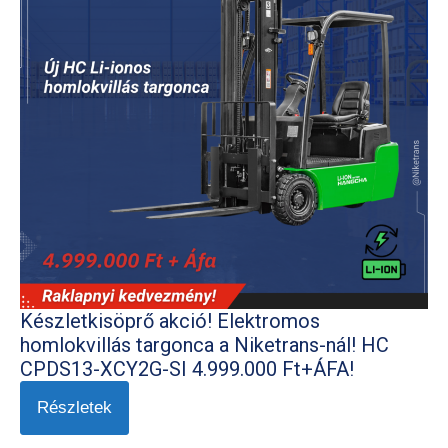
Készletkisöprő akció! Elektromos
homlokvillás targonca a Niketrans-nál! HC
CPDS13-XCY2G-SI 4.999.000 Ft+ÁFA!
Részletek