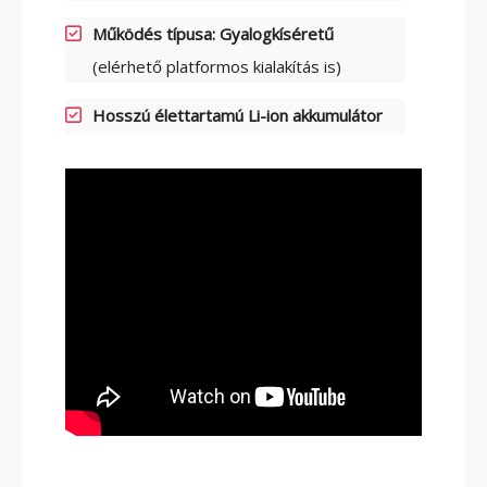
Működés típusa: Gyalogkíséretű
ELEKTROMOS TOLÓOSZLOPOS
TARGONCA
(elérhető platformos kialakítás is)
Hosszú élettartamú Li-ion akkumulátor
KESKENY-FOLYOSÓS
TARGONCA
BELTÉRI ELEKTROMOS HOMLOKVILLÁS
TARGONCA