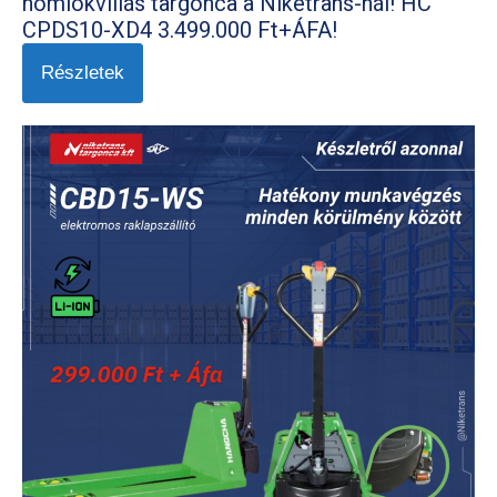
homlokvillás targonca a Niketrans-nál! HC
CPDS10-XD4 3.499.000 Ft+ÁFA!
Részletek