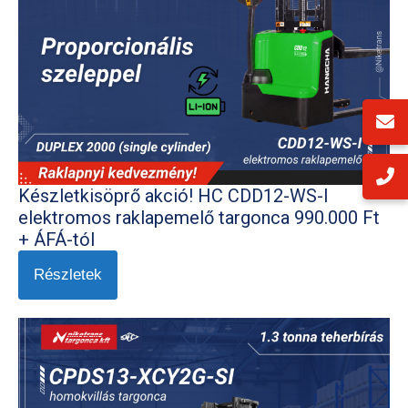
Készletkisöprő akció! HC CDD12-WS-I
elektromos raklapemelő targonca 990.000 Ft
+ ÁFÁ-tól
Részletek