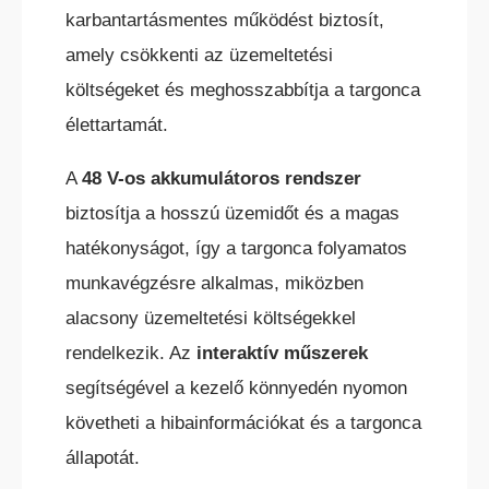
karbantartásmentes működést biztosít,
BÉRELHETŐ TARGONCÁK
amely csökkenti az üzemeltetési
költségeket és meghosszabbítja a targonca
élettartamát.
A
48 V-os akkumulátoros rendszer
HASZNÁLT TARGONCÁK
biztosítja a hosszú üzemidőt és a magas
hatékonyságot, így a targonca folyamatos
munkavégzésre alkalmas, miközben
alacsony üzemeltetési költségekkel
rendelkezik. Az
interaktív műszerek
AKCIÓS
segítségével a kezelő könnyedén nyomon
TARGONCÁK
követheti a hibainformációkat és a targonca
állapotát.