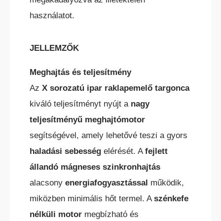
használatot.
HC ÖNJÁRÓ OLLÓS
SZEMÉLYEMELŐ
JELLEMZŐK
Meghajtás és teljesítmény
Az
X sorozatú ipar raklapemelő targonca
kiváló teljesítményt nyújt a
nagy
teljesítményű meghajtómotor
HC ÖNJÁRÓ KAROS/OSZLOPOS
segítségével, amely lehetővé teszi a gyors
SZEMÉLYEMELŐK
haladási sebesség
elérését. A
fejlett
állandó mágneses szinkronhajtás
alacsony
energiafogyasztással
működik,
miközben minimális hőt termel. A
szénkefe
nélküli motor
megbízható és