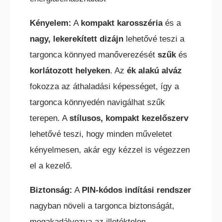
Kényelem:
A
kompakt karosszéria
és a
nagy, lekerekített dizájn
lehetővé teszi a
targonca könnyed manőverezését
szűk
és
TEREPES HOMLOKVILLÁS
korlátozott helyeken
. Az
ék alakú alváz
TARGONCA
fokozza az áthaladási képességet, így a
targonca könnyedén navigálhat szűk
terepen. A
stílusos, kompakt kezelőszerv
lehetővé teszi, hogy minden műveletet
kényelmesen, akár egy kézzel is végezzen
VONTATÓ
el a kezelő.
TARGONCA
Biztonság:
A
PIN-kódos indítási rendszer
nagyban növeli a targonca biztonságát,
megakadályozva az illetéktelen